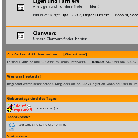
Ligen und Turniere
Alle Ligen und Turniere findet ihr hier !
Inklusive:
DPger Liga - 2 vs 2
,
DPger Turniere
,
Europaint
,
Socc
Clanwars
Unsere Clanwars findet ihr hier !
Zur Zeit sind 31 User online
[Wer ist wo?]
Es sind 1 Mitglied und 30 Gäste im Forum unterwegs.
Rekord:
1542 User am 09.07.2
Wer war heute da?
Insgesamt waren heute schon 0 Mitglieder online. Die Zeit gibt an, wann der User heute
Geburtstagskind des Tages
Terrorfuchs
(37)
TeamSpeak³
Zur Zeit sind keine User online.
Statistiken