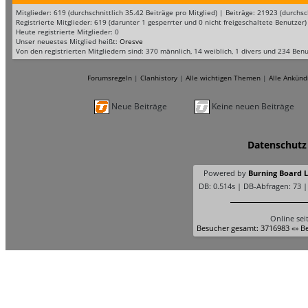
Mitglieder: 619 (durchschnittlich 35.42 Beiträge pro Mitglied) | Beiträge: 21923 (durc
Registrierte Mitglieder: 619 (darunter 1 gesperrter und 0 nicht freigeschaltete Benutzer)
Heute registrierte Mitglieder: 0
Unser neuestes Mitglied heißt:
Oresve
Von den registrierten Mitgliedern sind: 370 männlich, 14 weiblich, 1 divers und 234 Ben
Forumsregeln
|
Clanhistory
|
Alle wichtigen Themen
|
Alle Ankünd
Neue Beiträge
Keine neuen Beiträge
Datenschutz
Powered by
Burning Board Li
DB: 0.514s | DB-Abfragen: 73 
Online sei
Besucher gesamt: 3716983 «» Be