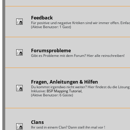
Feedback
Für positive und negative Kritiken sind wir immer offen. Einfac
(Aktive Benutzer: 1 Gast)
Forumsprobleme
Gibt es Probleme mit dem Forum? Hier alle reinschreiben!
Fragen, Anleitungen & Hilfen
Du kommst irgendwo nicht weiter? Hier findest du die Lösung
Inklusive:
BSP Mapping Tutorial
,
(Aktive Benutzer: 6 Gäste)
Clans
Ihr seid in einem Clan? Dann stell ihn mal vor !