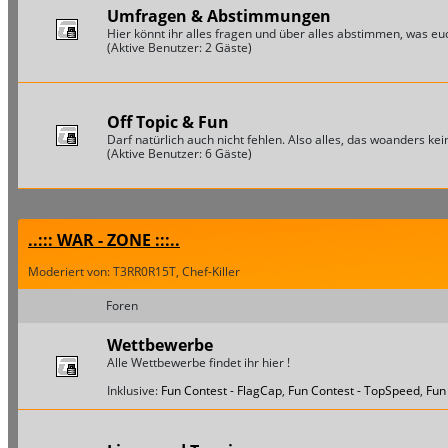
Umfragen & Abstimmungen
Hier könnt ihr alles fragen und über alles abstimmen, was euch
(Aktive Benutzer: 2 Gäste)
Off Topic & Fun
Darf natürlich auch nicht fehlen. Also alles, das woanders keine
(Aktive Benutzer: 6 Gäste)
..::: WAR - ZONE :::..
Moderiert von: T3RR0R15T, Chef-Killer
Foren
Wettbewerbe
Alle Wettbewerbe findet ihr hier !
Inklusive:
Fun Contest - FlagCap
,
Fun Contest - TopSpeed
,
Fun