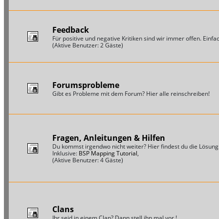
Feedback
Für positive und negative Kritiken sind wir immer offen. Einfac
(Aktive Benutzer: 2 Gäste)
Forumsprobleme
Gibt es Probleme mit dem Forum? Hier alle reinschreiben!
Fragen, Anleitungen & Hilfen
Du kommst irgendwo nicht weiter? Hier findest du die Lösung
Inklusive:
BSP Mapping Tutorial
,
(Aktive Benutzer: 4 Gäste)
Clans
Ihr seid in einem Clan? Dann stell ihn mal vor !