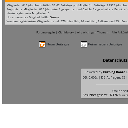
Mitglieder: 619 (durchschnittlich 35.42 Beiträge pro Mitglied) | Beiträge: 21923 (durc
Registrierte Mitglieder: 619 (darunter 1 gesperrter und 0 nicht freigeschaltete Benutzer)
Heute registrierte Mitglieder: 0
Unser neuestes Mitglied heißt:
Oresve
Von den registrierten Mitgliedern sind: 370 männlich, 14 weiblich, 1 divers und 234 Ben
Forumsregeln
|
Clanhistory
|
Alle wichtigen Themen
|
Alle Ankünd
Neue Beiträge
Keine neuen Beiträge
Datenschutz
Powered by
Burning Board Li
DB: 0.605s | DB-Abfragen: 73 
Online sei
Besucher gesamt: 3717669 «» B