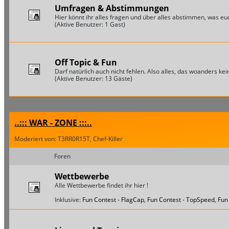
Umfragen & Abstimmungen
Hier könnt ihr alles fragen und über alles abstimmen, was euch
(Aktive Benutzer: 1 Gast)
Off Topic & Fun
Darf natürlich auch nicht fehlen. Also alles, das woanders keine
(Aktive Benutzer: 13 Gäste)
..::: WAR - ZONE :::..
Moderiert von: T3RR0R15T, Chef-Killer
Foren
Wettbewerbe
Alle Wettbewerbe findet ihr hier !
Inklusive:
Fun Contest - FlagCap
,
Fun Contest - TopSpeed
,
Fun