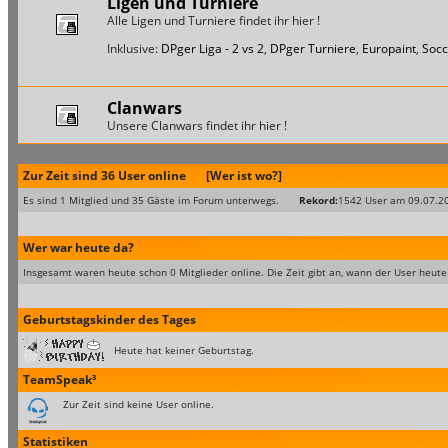
Ligen und Turniere
Alle Ligen und Turniere findet ihr hier !
Inklusive:
DPger Liga - 2 vs 2
,
DPger Turniere
,
Europaint
,
Socc
Clanwars
Unsere Clanwars findet ihr hier !
Zur Zeit sind 36 User online
[Wer ist wo?]
Es sind 1 Mitglied und 35 Gäste im Forum unterwegs.
Rekord:
1542 User am 09.07.2
Wer war heute da?
Insgesamt waren heute schon 0 Mitglieder online. Die Zeit gibt an, wann der User heute
Geburtstagskinder des Tages
Heute hat keiner Geburtstag.
TeamSpeak³
Zur Zeit sind keine User online.
Statistiken