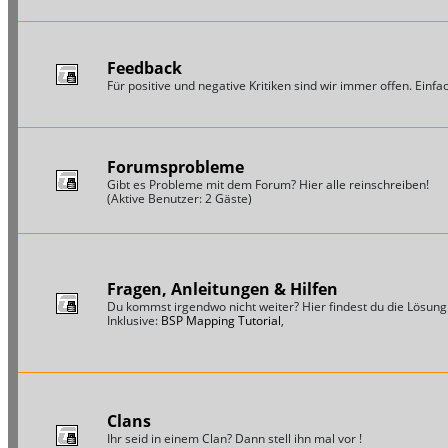
Feedback
Für positive und negative Kritiken sind wir immer offen. Einfac
Forumsprobleme
Gibt es Probleme mit dem Forum? Hier alle reinschreiben!
(Aktive Benutzer: 2 Gäste)
Fragen, Anleitungen & Hilfen
Du kommst irgendwo nicht weiter? Hier findest du die Lösung
Inklusive:
BSP Mapping Tutorial
,
Clans
Ihr seid in einem Clan? Dann stell ihn mal vor !