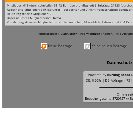
Mitglieder: 619 (durchschnittlich 35.42 Beiträge pro Mitglied) | Beiträge: 21923 (durc
Registrierte Mitglieder: 619 (darunter 1 gesperrter und 0 nicht freigeschaltete Benutzer)
Heute registrierte Mitglieder: 0
Unser neuestes Mitglied heißt:
Oresve
Von den registrierten Mitgliedern sind: 370 männlich, 14 weiblich, 1 divers und 234 Ben
Forumsregeln
|
Clanhistory
|
Alle wichtigen Themen
|
Alle Ankünd
Neue Beiträge
Keine neuen Beiträge
Datenschutz
Powered by
Burning Board Li
DB: 0.609s | DB-Abfragen: 73 
Online sei
Besucher gesamt: 3720127 «» Be