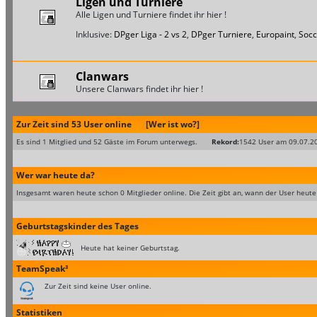
Ligen und Turniere
Alle Ligen und Turniere findet ihr hier !
Inklusive:
DPger Liga - 2 vs 2
,
DPger Turniere
,
Europaint
,
Socc
Clanwars
Unsere Clanwars findet ihr hier !
Zur Zeit sind 53 User online
[Wer ist wo?]
Es sind 1 Mitglied und 52 Gäste im Forum unterwegs.
Rekord:
1542 User am 09.07.2
Wer war heute da?
Insgesamt waren heute schon 0 Mitglieder online. Die Zeit gibt an, wann der User heute
Geburtstagskinder des Tages
Heute hat keiner Geburtstag.
TeamSpeak³
Zur Zeit sind keine User online.
Statistiken