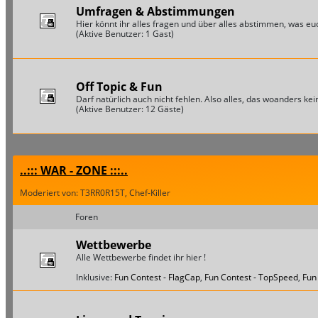
Umfragen & Abstimmungen
Hier könnt ihr alles fragen und über alles abstimmen, was euch
(Aktive Benutzer: 1 Gast)
Off Topic & Fun
Darf natürlich auch nicht fehlen. Also alles, das woanders keine
(Aktive Benutzer: 12 Gäste)
..::: WAR - ZONE :::..
Moderiert von: T3RR0R15T, Chef-Killer
Foren
Wettbewerbe
Alle Wettbewerbe findet ihr hier !
Inklusive:
Fun Contest - FlagCap
,
Fun Contest - TopSpeed
,
Fun