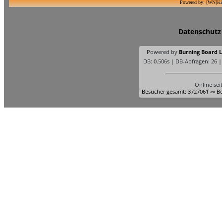
Powered by: [WN]Ki
Datenschutz
Powered by
Burning Board Li
DB: 0.506s | DB-Abfragen: 26 
Online sei
Besucher gesamt: 3727061 «» Be