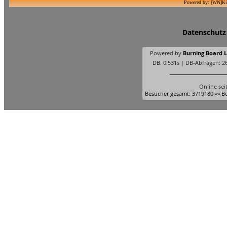
Powered by: [WN]Ki
Datenschutz
Powered by
Burning Board Li
DB: 0.531s | DB-Abfragen: 2
Online sei
Besucher gesamt: 3719180 «» Be