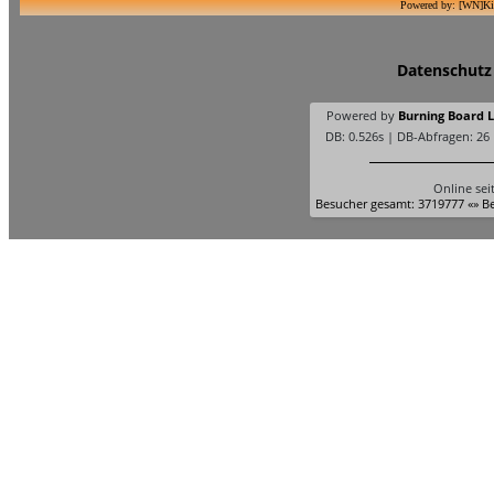
Powered by: [WN]Ki
Datenschutz
Powered by
Burning Board Li
DB: 0.526s | DB-Abfragen: 26
Online sei
Besucher gesamt: 3719777 «» Be