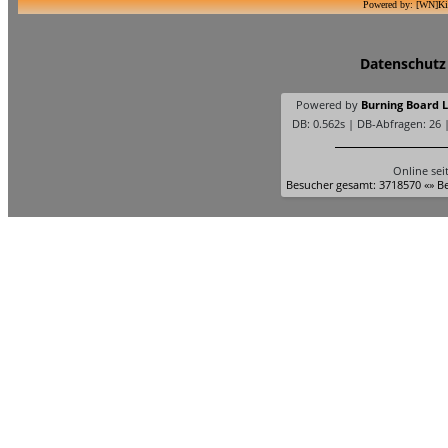
Powered by: [WN]Ki
Datenschutz
Powered by
Burning Board Li
DB: 0.562s | DB-Abfragen: 26 
Online sei
Besucher gesamt: 3718570 «» Be