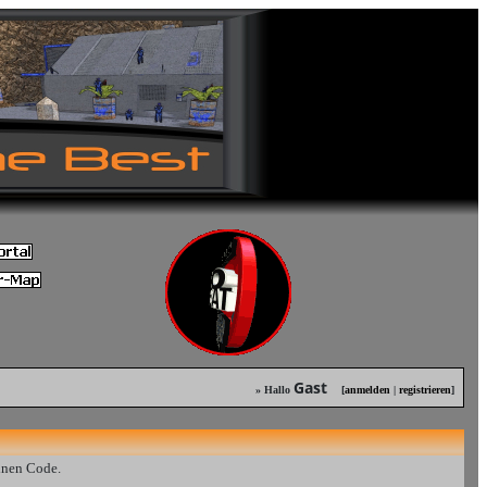
Gast
» Hallo
[
anmelden
|
registrieren
]
inen Code.