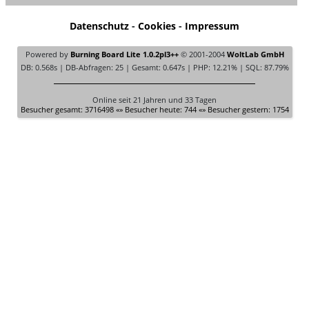
Datenschutz
-
Cookies
-
Impressum
Powered by
Burning Board Lite 1.0.2pl3++
© 2001-2004
WoltLab GmbH
DB: 0.568s | DB-Abfragen: 25 | Gesamt: 0.647s | PHP: 12.21% | SQL: 87.79%
Online seit 21 Jahren und 33 Tagen
Besucher gesamt: 3716498 «» Besucher heute: 744 «» Besucher gestern: 1754