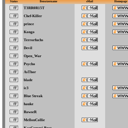
Status
Benutzername
eMail
Homepage
T3RR0R15T
Chef-Killer
prince
Kongo
Terrorfuchs
Devil
Open_War
Psycho
AsThor
blade
ic3
Blue Streak
hauke
RowseR
MellonCollie
KauGummi-Brot