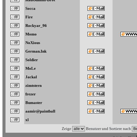
Socca
Fire
Rockyar_96
Momo
NoXious
German.Ink
Soldier
MoLe
Jackal
zimtstern
frezer
Bumaster
aamir@paintball
xl
Zeige
Benutzer und Sortiere nach