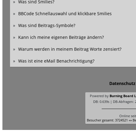
»
Was sind Smilies?
»
BBCode Schnellauswahl und klickbare Smilies
»
Was sind Beitrags-Symbole?
»
Kann ich meine eigenen Beiträge ändern?
»
Warum werden in meinem Beitrag Worte zensiert?
»
Was ist eine eMail Benachrichtigung?
Datenschutz
Powered by
Burning Board Li
DB: 0.639s | DB-Abfragen: 
Online sei
Besucher gesamt: 3724521 «» Be