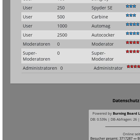
User
250
Spyder SE
User
500
Carbine
User
1000
Automag
User
2500
Autococker
Moderatoren
0
Moderator
Super-
0
Super-
Moderatoren
Moderator
Administratoren
0
Administrator
Datenschutz
Powered by
Burning Board Li
DB: 0.539s | DB-Abfragen: 26 
Online sei
Besucher gesamt: 3717287 «» B