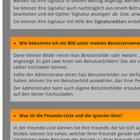
wählen, ob Ihre Signatur in diesem Beitrag angefügt werden 
Sie können Ihre Signatur auch nachträglich aus einem Beit
bearbeiten und die Option 'Signatur anzeigen' ab- bzw. an
Sie können Ihre Signatur mit Hilfe des
Signatureditors
erstel
»
Wie bekomme ich ein Bild unter meinen Benutzername
Diese kleinen Bilder nennt man
Benutzerbilder
oder
Avatare
.
angezeigt. Es gibt zwei Arten von Benutzerbildern: Die, die
selber hochladen können.
Sollte der Administrator einen Satz Benutzerbilder zur Ver
haben, können Sie ein Benutzerbild auswählen, das Ihrer Pe
Der Administrator kann auch eigene Benutzerbilder erlaube
auf den Server hochzuladen.
»
Was ist die Freunde-Liste und die Ignorier-liste?
In der Freunde-Liste können Sie Ihre Freunde, die Sie sic
klicken, können Sie sehen, welcher Ihrer Freunde gerade au
Sie können jeden Benutzer des Forums zu Ihrer Freunde-Lis