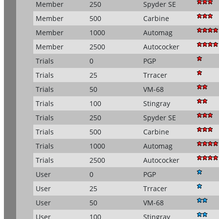
Member
250
Spyder SE
Member
500
Carbine
Member
1000
Automag
Member
2500
Autococker
Trials
0
PGP
Trials
25
Trracer
Trials
50
VM-68
Trials
100
Stingray
Trials
250
Spyder SE
Trials
500
Carbine
Trials
1000
Automag
Trials
2500
Autococker
User
0
PGP
User
25
Trracer
User
50
VM-68
User
100
Stingray