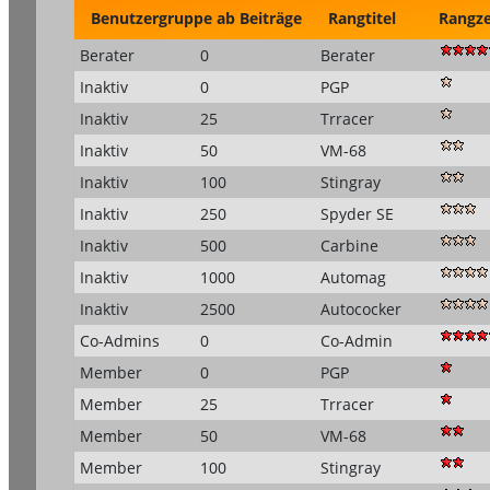
Benutzergruppe
ab Beiträge
Rangtitel
Rangz
Berater
0
Berater
Inaktiv
0
PGP
Inaktiv
25
Trracer
Inaktiv
50
VM-68
Inaktiv
100
Stingray
Inaktiv
250
Spyder SE
Inaktiv
500
Carbine
Inaktiv
1000
Automag
Inaktiv
2500
Autococker
Co-Admins
0
Co-Admin
Member
0
PGP
Member
25
Trracer
Member
50
VM-68
Member
100
Stingray