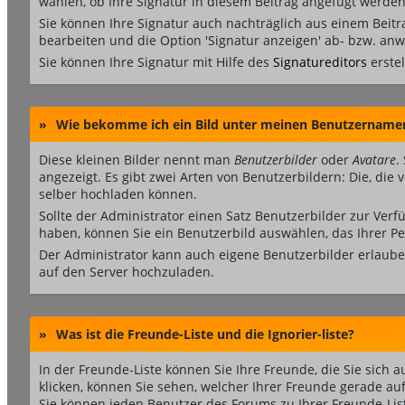
wählen, ob Ihre Signatur in diesem Beitrag angefügt werden 
Sie können Ihre Signatur auch nachträglich aus einem Beit
bearbeiten und die Option 'Signatur anzeigen' ab- bzw. an
Sie können Ihre Signatur mit Hilfe des
Signatureditors
erstel
»
Wie bekomme ich ein Bild unter meinen Benutzername
Diese kleinen Bilder nennt man
Benutzerbilder
oder
Avatare
.
angezeigt. Es gibt zwei Arten von Benutzerbildern: Die, die
selber hochladen können.
Sollte der Administrator einen Satz Benutzerbilder zur Ver
haben, können Sie ein Benutzerbild auswählen, das Ihrer Pe
Der Administrator kann auch eigene Benutzerbilder erlaube
auf den Server hochzuladen.
»
Was ist die Freunde-Liste und die Ignorier-liste?
In der Freunde-Liste können Sie Ihre Freunde, die Sie sic
klicken, können Sie sehen, welcher Ihrer Freunde gerade au
Sie können jeden Benutzer des Forums zu Ihrer Freunde-Lis