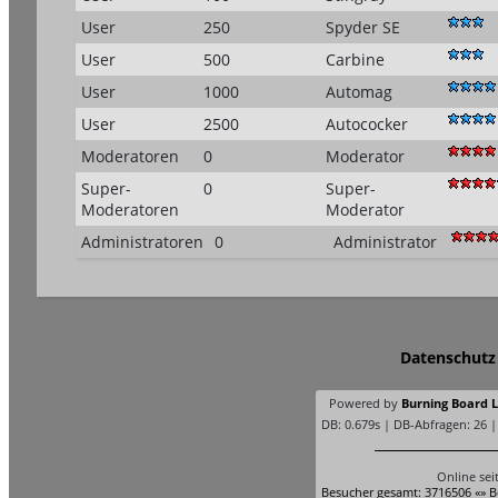
User
250
Spyder SE
User
500
Carbine
User
1000
Automag
User
2500
Autococker
Moderatoren
0
Moderator
Super-
0
Super-
Moderatoren
Moderator
Administratoren
0
Administrator
Datenschutz
Powered by
Burning Board Li
DB: 0.679s | DB-Abfragen: 26 
Online sei
Besucher gesamt: 3716506 «» B