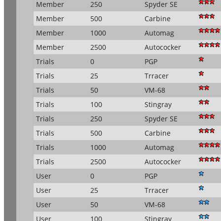
Member
250
Spyder SE
Member
500
Carbine
Member
1000
Automag
Member
2500
Autococker
Trials
0
PGP
Trials
25
Trracer
Trials
50
VM-68
Trials
100
Stingray
Trials
250
Spyder SE
Trials
500
Carbine
Trials
1000
Automag
Trials
2500
Autococker
User
0
PGP
User
25
Trracer
User
50
VM-68
User
100
Stingray