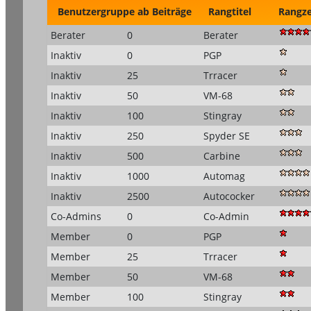
Benutzergruppe
ab Beiträge
Rangtitel
Rangz
Berater
0
Berater
Inaktiv
0
PGP
Inaktiv
25
Trracer
Inaktiv
50
VM-68
Inaktiv
100
Stingray
Inaktiv
250
Spyder SE
Inaktiv
500
Carbine
Inaktiv
1000
Automag
Inaktiv
2500
Autococker
Co-Admins
0
Co-Admin
Member
0
PGP
Member
25
Trracer
Member
50
VM-68
Member
100
Stingray