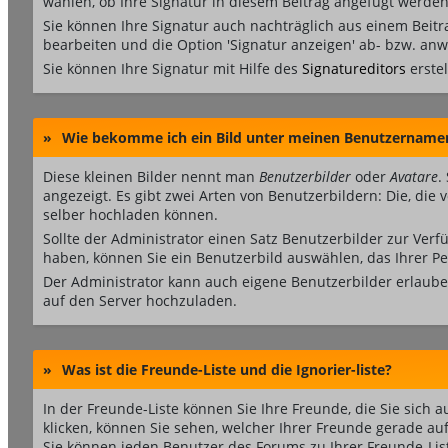
wählen, ob Ihre Signatur in diesem Beitrag angefügt werden 
Sie können Ihre Signatur auch nachträglich aus einem Beit
bearbeiten und die Option 'Signatur anzeigen' ab- bzw. an
Sie können Ihre Signatur mit Hilfe des
Signatureditors
erstel
»
Wie bekomme ich ein Bild unter meinen Benutzername
Diese kleinen Bilder nennt man
Benutzerbilder
oder
Avatare
.
angezeigt. Es gibt zwei Arten von Benutzerbildern: Die, die
selber hochladen können.
Sollte der Administrator einen Satz Benutzerbilder zur Ver
haben, können Sie ein Benutzerbild auswählen, das Ihrer Pe
Der Administrator kann auch eigene Benutzerbilder erlaube
auf den Server hochzuladen.
»
Was ist die Freunde-Liste und die Ignorier-liste?
In der Freunde-Liste können Sie Ihre Freunde, die Sie sic
klicken, können Sie sehen, welcher Ihrer Freunde gerade au
Sie können jeden Benutzer des Forums zu Ihrer Freunde-Lis