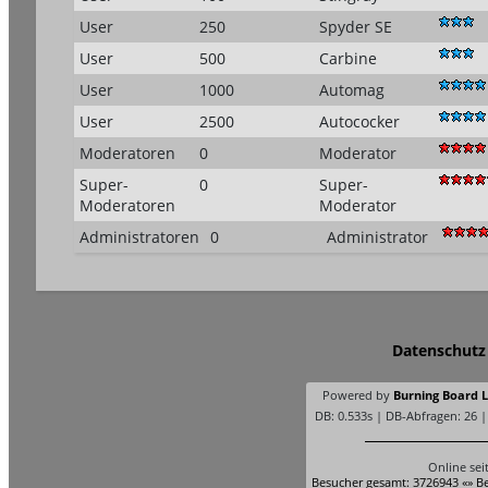
User
250
Spyder SE
User
500
Carbine
User
1000
Automag
User
2500
Autococker
Moderatoren
0
Moderator
Super-
0
Super-
Moderatoren
Moderator
Administratoren
0
Administrator
Datenschutz
Powered by
Burning Board Li
DB: 0.533s | DB-Abfragen: 26 
Online sei
Besucher gesamt: 3726943 «» Be