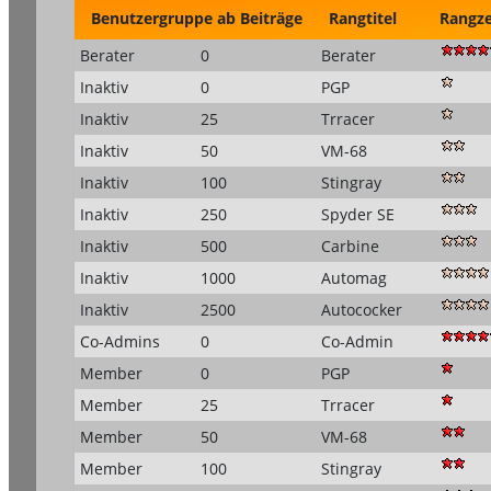
Benutzergruppe
ab Beiträge
Rangtitel
Rangz
Berater
0
Berater
Inaktiv
0
PGP
Inaktiv
25
Trracer
Inaktiv
50
VM-68
Inaktiv
100
Stingray
Inaktiv
250
Spyder SE
Inaktiv
500
Carbine
Inaktiv
1000
Automag
Inaktiv
2500
Autococker
Co-Admins
0
Co-Admin
Member
0
PGP
Member
25
Trracer
Member
50
VM-68
Member
100
Stingray