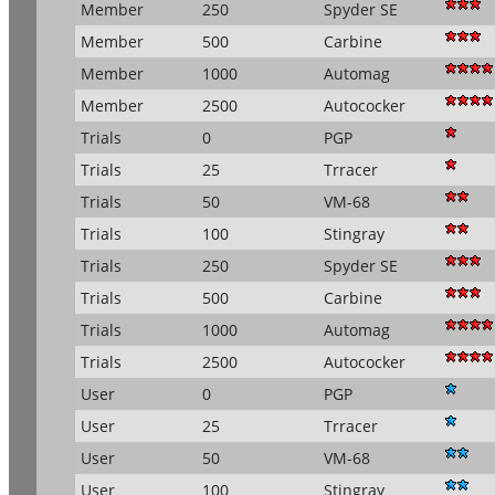
Member
250
Spyder SE
Member
500
Carbine
Member
1000
Automag
Member
2500
Autococker
Trials
0
PGP
Trials
25
Trracer
Trials
50
VM-68
Trials
100
Stingray
Trials
250
Spyder SE
Trials
500
Carbine
Trials
1000
Automag
Trials
2500
Autococker
User
0
PGP
User
25
Trracer
User
50
VM-68
User
100
Stingray