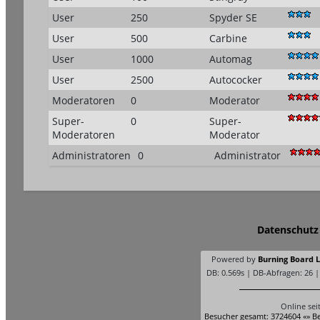
User
250
Spyder SE
User
500
Carbine
User
1000
Automag
User
2500
Autococker
Moderatoren
0
Moderator
Super-
0
Super-
Moderatoren
Moderator
Administratoren
0
Administrator
Datenschutz
Powered by
Burning Board Li
DB: 0.569s | DB-Abfragen: 26 
Online sei
Besucher gesamt: 3724604 «» Be