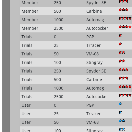
Member
250
Spyder SE
Member
500
Carbine
Member
1000
Automag
Member
2500
Autococker
Trials
0
PGP
Trials
25
Trracer
Trials
50
VM-68
Trials
100
Stingray
Trials
250
Spyder SE
Trials
500
Carbine
Trials
1000
Automag
Trials
2500
Autococker
User
0
PGP
User
25
Trracer
User
50
VM-68
User
100
Stingray