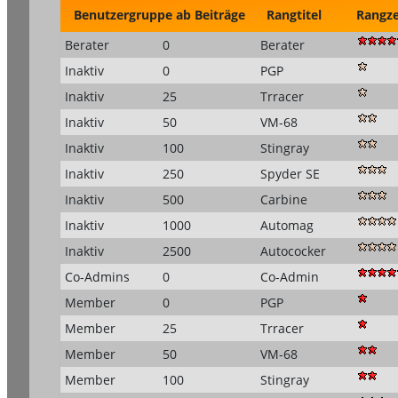
Benutzergruppe
ab Beiträge
Rangtitel
Rangz
Berater
0
Berater
Inaktiv
0
PGP
Inaktiv
25
Trracer
Inaktiv
50
VM-68
Inaktiv
100
Stingray
Inaktiv
250
Spyder SE
Inaktiv
500
Carbine
Inaktiv
1000
Automag
Inaktiv
2500
Autococker
Co-Admins
0
Co-Admin
Member
0
PGP
Member
25
Trracer
Member
50
VM-68
Member
100
Stingray