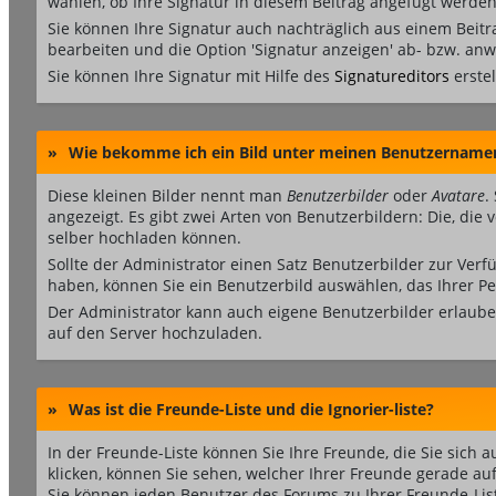
wählen, ob Ihre Signatur in diesem Beitrag angefügt werden 
Sie können Ihre Signatur auch nachträglich aus einem Beit
bearbeiten und die Option 'Signatur anzeigen' ab- bzw. an
Sie können Ihre Signatur mit Hilfe des
Signatureditors
erstel
»
Wie bekomme ich ein Bild unter meinen Benutzername
Diese kleinen Bilder nennt man
Benutzerbilder
oder
Avatare
.
angezeigt. Es gibt zwei Arten von Benutzerbildern: Die, die
selber hochladen können.
Sollte der Administrator einen Satz Benutzerbilder zur Ver
haben, können Sie ein Benutzerbild auswählen, das Ihrer Pe
Der Administrator kann auch eigene Benutzerbilder erlaube
auf den Server hochzuladen.
»
Was ist die Freunde-Liste und die Ignorier-liste?
In der Freunde-Liste können Sie Ihre Freunde, die Sie sic
klicken, können Sie sehen, welcher Ihrer Freunde gerade au
Sie können jeden Benutzer des Forums zu Ihrer Freunde-Lis