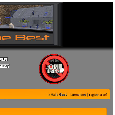
Gast
» Hallo
[
anmelden
|
registrieren
]