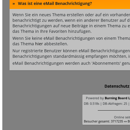
»
Was ist eine eMail Benachrichtigung?
Wenn Sie ein neues Thema erstellen oder auf ein vorhande
benachrichtigt zu werden, wenn ein anderer Benutzer auf 
Benachrichtigungen auf neue Beiträge in einem Thema zu er
das Thema in Ihre Favoriten hinzufügen.
Wenn Sie keine eMail Benachrichtigungen von einem Thema 
das Thema
hier
abbestellen.
Nur registrierte Benutzer können eMail Benachrichtigungen
Benachrichtigungen standardmässig empfangen möchten, i
eMail Benachrichtigungen werden auch 'Abonnements' gen
Datenschutz
Powered by
Burning Board Li
DB: 0.518s | DB-Abfragen: 25 
Online sei
Besucher gesamt: 3717235 «» B