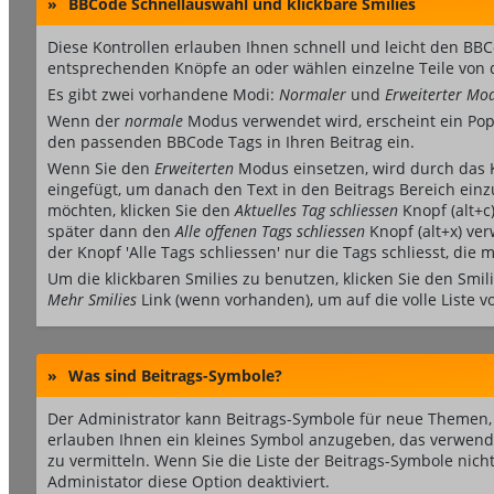
»
BBCode Schnellauswahl und klickbare Smilies
Diese Kontrollen erlauben Ihnen schnell und leicht den BBCo
entsprechenden Knöpfe an oder wählen einzelne Teile von 
Es gibt zwei vorhandene Modi:
Normaler
und
Erweiterter Mo
Wenn der
normale
Modus verwendet wird, erscheint ein Pop-u
den passenden BBCode Tags in Ihren Beitrag ein.
Wenn Sie den
Erweiterten
Modus einsetzen, wird durch das 
eingefügt, um danach den Text in den Beitrags Bereich ein
möchten, klicken Sie den
Aktuelles Tag schliessen
Knopf (alt+c
später dann den
Alle offenen Tags schliessen
Knopf (alt+x) ver
der Knopf 'Alle Tags schliessen' nur die Tags schliesst, die
Um die klickbaren Smilies zu benutzen, klicken Sie den Smil
Mehr Smilies
Link (wenn vorhanden), um auf die volle Liste v
»
Was sind Beitrags-Symbole?
Der Administrator kann Beitrags-Symbole für neue Themen, 
erlauben Ihnen ein kleines Symbol anzugeben, das verwendet
zu vermitteln. Wenn Sie die Liste der Beitrags-Symbole nich
Administator diese Option deaktiviert.