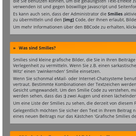
die Sie benutzen können, um die geläufigsten Text-Effekte z
verwenden ist und gegen böswillige Javascript und Seitenf
Es kann auch sein, dass der Administrator die
Smilies
aktivi
zu übermitteln und den
[img]
Code, der Ihnen erlaubt, Bilde
Um mehr Informationen über den BBCode zu erhalten, klick
»
Was sind Smilies?
Smilies sind kleine grafische Bilder, die Sie in Ihren Beiträ
Verlegenheit zu vermitteln. Wenn Sie z.B. einen sarkastisc
Witz' einen 'zwinkernden' Smilie einsetzen.
Wenn Sie schonmal eMail- oder Internet-Chatsysteme benutz
vertraut. Bestimmte Kombinationen der Textzeichen werden
Gesicht umgewandelt. Um den Smilie Code zu verstehen, müs
werden sehen, dass das
:)
zwei Augen und einen lächelnden
Um eine Liste der Smilies zu sehen, die derzeit von diesem
Gelegentlich möchten Sie sicher den Text in Ihrem Beitrag 
eines neuen Beitrags nur das Kästchen 'Grafische Smilies de