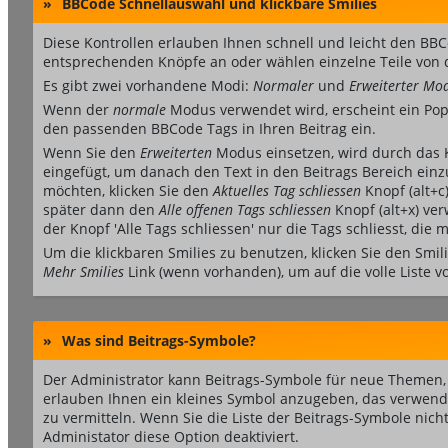
»
BBCode Schnellauswahl und klickbare Smilies
Diese Kontrollen erlauben Ihnen schnell und leicht den BBCo
entsprechenden Knöpfe an oder wählen einzelne Teile von 
Es gibt zwei vorhandene Modi:
Normaler
und
Erweiterter Mo
Wenn der
normale
Modus verwendet wird, erscheint ein Pop-u
den passenden BBCode Tags in Ihren Beitrag ein.
Wenn Sie den
Erweiterten
Modus einsetzen, wird durch das 
eingefügt, um danach den Text in den Beitrags Bereich ein
möchten, klicken Sie den
Aktuelles Tag schliessen
Knopf (alt+c
später dann den
Alle offenen Tags schliessen
Knopf (alt+x) ver
der Knopf 'Alle Tags schliessen' nur die Tags schliesst, die
Um die klickbaren Smilies zu benutzen, klicken Sie den Smil
Mehr Smilies
Link (wenn vorhanden), um auf die volle Liste v
»
Was sind Beitrags-Symbole?
Der Administrator kann Beitrags-Symbole für neue Themen, 
erlauben Ihnen ein kleines Symbol anzugeben, das verwendet
zu vermitteln. Wenn Sie die Liste der Beitrags-Symbole nich
Administator diese Option deaktiviert.