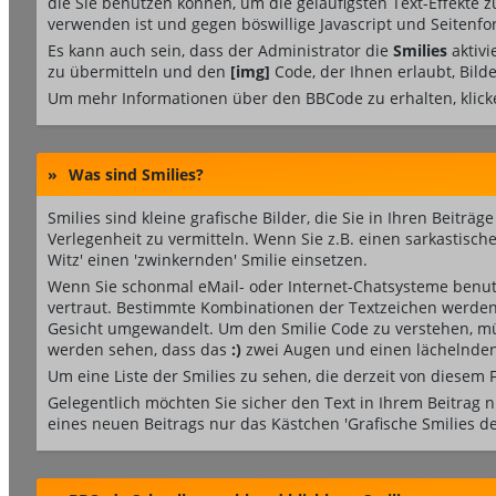
die Sie benutzen können, um die geläufigsten Text-Effekte z
verwenden ist und gegen böswillige Javascript und Seitenf
Es kann auch sein, dass der Administrator die
Smilies
aktivi
zu übermitteln und den
[img]
Code, der Ihnen erlaubt, Bilde
Um mehr Informationen über den BBCode zu erhalten, klick
»
Was sind Smilies?
Smilies sind kleine grafische Bilder, die Sie in Ihren Beiträ
Verlegenheit zu vermitteln. Wenn Sie z.B. einen sarkastisc
Witz' einen 'zwinkernden' Smilie einsetzen.
Wenn Sie schonmal eMail- oder Internet-Chatsysteme benutz
vertraut. Bestimmte Kombinationen der Textzeichen werden
Gesicht umgewandelt. Um den Smilie Code zu verstehen, müs
werden sehen, dass das
:)
zwei Augen und einen lächelnden
Um eine Liste der Smilies zu sehen, die derzeit von diesem
Gelegentlich möchten Sie sicher den Text in Ihrem Beitrag 
eines neuen Beitrags nur das Kästchen 'Grafische Smilies de