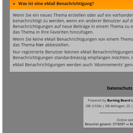
»
Was ist eine eMail Benachrichtigung?
Wenn Sie ein neues Thema erstellen oder auf ein vorhande
benachrichtigt zu werden, wenn ein anderer Benutzer auf 
Benachrichtigungen auf neue Beiträge in einem Thema zu er
das Thema in Ihre Favoriten hinzufügen.
Wenn Sie keine eMail Benachrichtigungen von einem Thema 
das Thema
hier
abbestellen.
Nur registrierte Benutzer können eMail Benachrichtigungen
Benachrichtigungen standardmässig empfangen möchten, i
eMail Benachrichtigungen werden auch 'Abonnements' gen
Datenschutz
Powered by
Burning Board Li
DB: 0.534s | DB-Abfragen: 25 
Online sei
Besucher gesamt: 3718397 «» Be