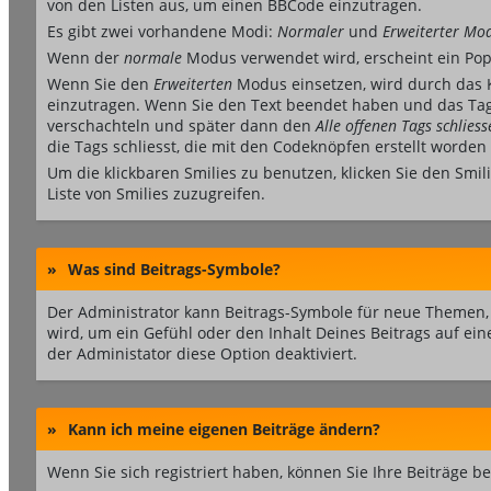
von den Listen aus, um einen BBCode einzutragen.
Es gibt zwei vorhandene Modi:
Normaler
und
Erweiterter Mo
Wenn der
normale
Modus verwendet wird, erscheint ein Pop-
Wenn Sie den
Erweiterten
Modus einsetzen, wird durch das K
einzutragen. Wenn Sie den Text beendet haben und das Tag
verschachteln und später dann den
Alle offenen Tags schliess
die Tags schliesst, die mit den Codeknöpfen erstellt worden 
Um die klickbaren Smilies zu benutzen, klicken Sie den Smil
Liste von Smilies zuzugreifen.
»
Was sind Beitrags-Symbole?
Der Administrator kann Beitrags-Symbole für neue Themen, 
wird, um ein Gefühl oder den Inhalt Deines Beitrags auf ein
der Administator diese Option deaktiviert.
»
Kann ich meine eigenen Beiträge ändern?
Wenn Sie sich registriert haben, können Sie Ihre Beiträge 