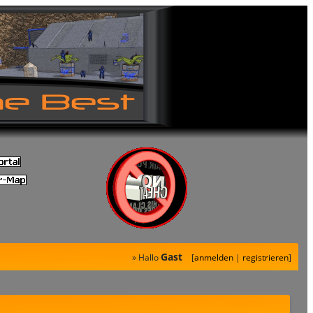
Gast
» Hallo
[
anmelden
|
registrieren
]