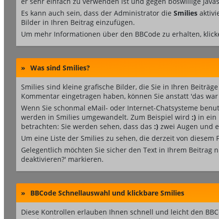
er sehr einfach zu verwenden ist und gegen böswillige Jav
Es kann auch sein, dass der Administrator die
Smilies
aktivi
Bilder in Ihren Beitrag einzufügen.
Um mehr Informationen über den BBCode zu erhalten, klick
»
Was sind Smilies?
Smilies sind kleine grafische Bilder, die Sie in Ihren Beitr
Kommentar eingetragen haben, können Sie anstatt 'das war e
Wenn Sie schonmal eMail- oder Internet-Chatsysteme benutz
werden in Smilies umgewandelt. Zum Beispiel wird
:)
in ein
betrachten: Sie werden sehen, dass das
:)
zwei Augen und ei
Um eine Liste der Smilies zu sehen, die derzeit von diesem
Gelegentlich möchten Sie sicher den Text in Ihrem Beitrag 
deaktivieren?' markieren.
»
BBCode Schnellauswahl und klickbare Smilies
Diese Kontrollen erlauben Ihnen schnell und leicht den BBC