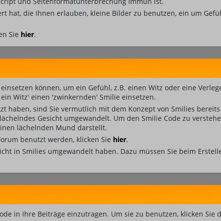
ascript und Seitenformatunterbrechung immun ist.
ert hat, die Ihnen erlauben, kleine Bilder zu benutzen, ein um Ge
en Sie
hier
.
äge einsetzen können, um ein Gefühl, z.B. einen Witz oder eine Verle
in Witz' einen 'zwinkernden' Smilie einsetzen.
t haben, sind Sie vermutlich mit dem Konzept von Smilies bereit
 lächelndes Gesicht umgewandelt. Um den Smilie Code zu verstehe
nen lächelnden Mund darstellt.
 Forum benutzt werden, klicken Sie
hier
.
nicht in Smilies umgewandelt haben. Dazu müssen Sie beim Erstelle
ode in Ihre Beiträge einzutragen. Um sie zu benutzen, klicken Sie