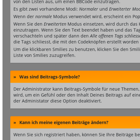
von den Listen aus, um einen BBCode einzutragen.
Es gibt zwei vorhandene Modi:
Normaler
und
Erweiterter Mo
Wenn der
normale
Modus verwendet wird, erscheint ein Pop-
Wenn Sie den
Erweiterten
Modus einsetzen, wird durch das K
einzutragen. Wenn Sie den Text beendet haben und das Tag
verschachteln und später dann den
Alle offenen Tags schliess
die Tags schliesst, die mit den Codeknöpfen erstellt worden 
Um die klickbaren Smilies zu benutzen, klicken Sie den Smil
Liste von Smilies zuzugreifen.
»
Was sind Beitrags-Symbole?
Der Administrator kann Beitrags-Symbole für neue Themen, 
wird, um ein Gefühl oder den Inhalt Deines Beitrags auf ein
der Administator diese Option deaktiviert.
»
Kann ich meine eigenen Beiträge ändern?
Wenn Sie sich registriert haben, können Sie Ihre Beiträge 