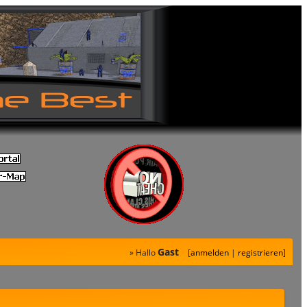
Gast
» Hallo
[
anmelden
|
registrieren
]