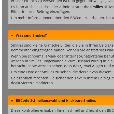
er sehr einfach zu verwenden ist und gegen böswillige Jav
Es kann auch sein, dass der Administrator die
Smilies
aktivi
Bilder in Ihren Beitrag einzufügen.
Um mehr Informationen über den BBCode zu erhalten, klick
»
Was sind Smilies?
Smilies sind kleine grafische Bilder, die Sie in Ihren Beitr
Kommentar eingetragen haben, können Sie anstatt 'das war e
Wenn Sie schonmal eMail- oder Internet-Chatsysteme benutz
werden in Smilies umgewandelt. Zum Beispiel wird
:)
in ein
betrachten: Sie werden sehen, dass das
:)
zwei Augen und ei
Um eine Liste der Smilies zu sehen, die derzeit von diesem
Gelegentlich möchten Sie sicher den Text in Ihrem Beitrag 
deaktivieren?' markieren.
»
BBCode Schnellauswahl und klickbare Smilies
Diese Kontrollen erlauben Ihnen schnell und leicht den BBC