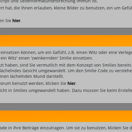
ascript und Seitenformatunterbrechung immun ist.
ert hat, die Ihnen erlauben, kleine Bilder zu benutzen, ein um Ge
en Sie
hier
.
äge einsetzen können, um ein Gefühl, z.B. einen Witz oder eine Verle
in Witz' einen 'zwinkernden' Smilie einsetzen.
t haben, sind Sie vermutlich mit dem Konzept von Smilies bereit
 lächelndes Gesicht umgewandelt. Um den Smilie Code zu verstehe
nen lächelnden Mund darstellt.
 Forum benutzt werden, klicken Sie
hier
.
nicht in Smilies umgewandelt haben. Dazu müssen Sie beim Erstelle
ode in Ihre Beiträge einzutragen. Um sie zu benutzen, klicken Sie