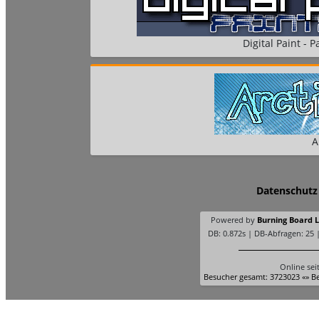
Digital Paint - Pa
A
Datenschutz
Powered by
Burning Board Li
DB: 0.872s | DB-Abfragen: 25 
Online sei
Besucher gesamt: 3723023 «» Be