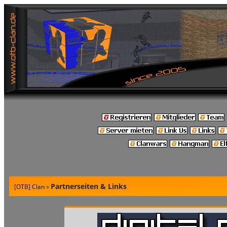
Partnerseiten & Links
[OTB] Clan
»