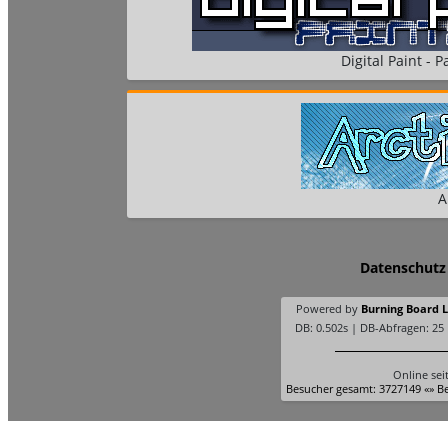
Digital Paint - Pa
A
Datenschutz
Powered by
Burning Board Li
DB: 0.502s | DB-Abfragen: 25
Online sei
Besucher gesamt: 3727149 «» Be