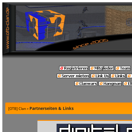
Partnerseiten & Links
[OTB] Clan
»