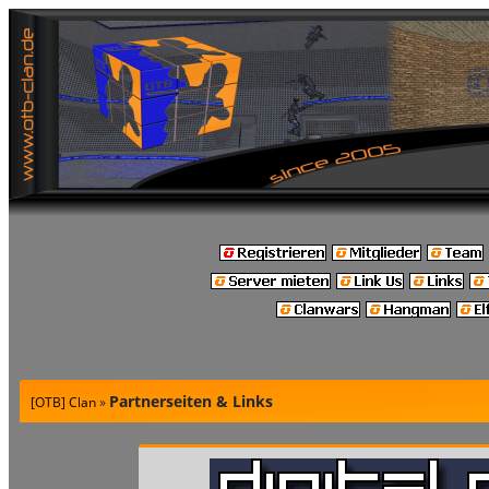
Partnerseiten & Links
[OTB] Clan
»