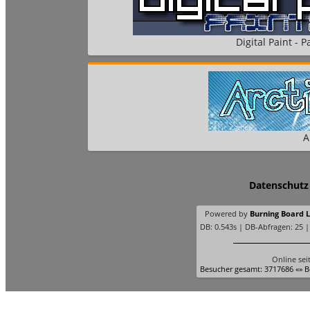
Digital Paint - Pa
A
Datenschutz
Powered by
Burning Board Li
DB: 0.543s | DB-Abfragen: 25 
Online sei
Besucher gesamt: 3717686 «» B