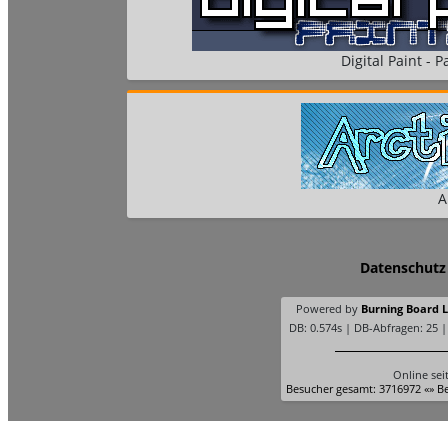
Digital Paint - Pa
A
Datenschutz
Powered by
Burning Board Li
DB: 0.574s | DB-Abfragen: 25 
Online sei
Besucher gesamt: 3716972 «» Be