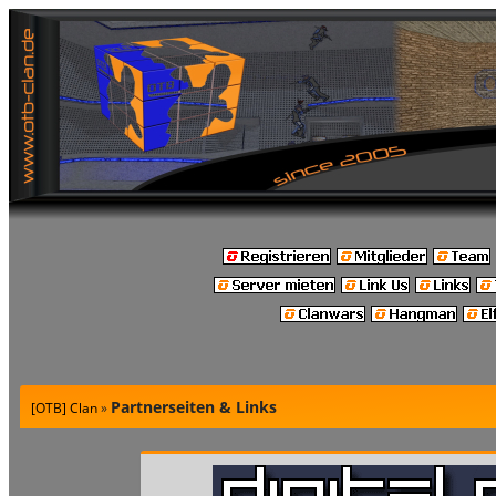
Partnerseiten & Links
[OTB] Clan
»