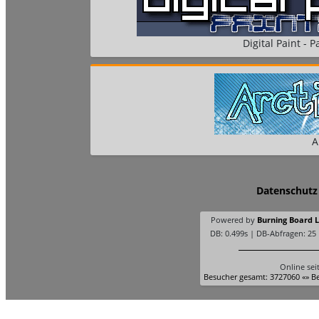
Digital Paint - Pa
A
Datenschutz
Powered by
Burning Board Li
DB: 0.499s | DB-Abfragen: 25
Online sei
Besucher gesamt: 3727060 «» Be