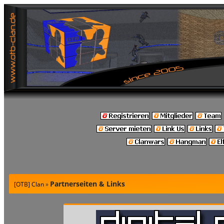
Partnerseiten & Links
[OTB] Clan
»