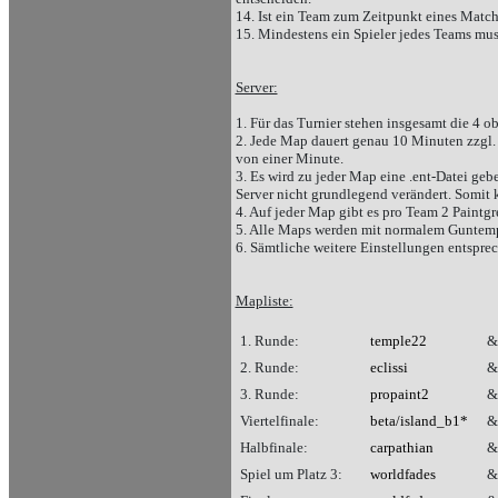
14. Ist ein Team zum Zeitpunkt eines Matc
15. Mindestens ein Spieler jedes Teams mus
Server:
1. Für das Turnier stehen insgesamt die 4 o
2. Jede Map dauert genau 10 Minuten zzgl. 
von einer Minute.
3. Es wird zu jeder Map eine .ent-Datei ge
Server nicht grundlegend verändert. Somit
4. Auf jeder Map gibt es pro Team 2 Paintg
5. Alle Maps werden mit normalem Guntemp
6. Sämtliche weitere Einstellungen entspr
Mapliste:
1. Runde:
temple22
2. Runde:
eclissi
3. Runde:
propaint2
Viertelfinale:
beta/island_b1*
Halbfinale:
carpathian
Spiel um Platz 3:
worldfades