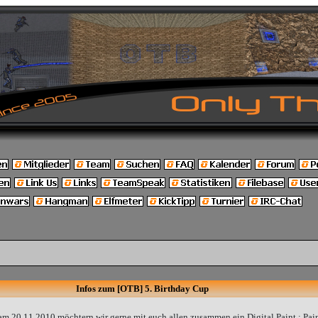
Infos zum [OTB] 5. Birthday Cup
am 20.11.2010 möchtern wir gerne mit euch allen zusammen ein Digital Paint : Pain