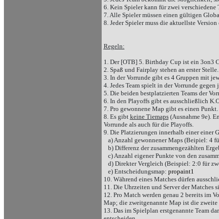
6. Kein Spieler kann für zwei verschiedene
7. Alle Spieler müssen einen gültigen Glob
8. Jeder Spieler muss die aktuellste Version 
Regeln:
1. Der [OTB] 5. Birthday Cup ist ein 3on3 C
2. Spaß und Fairplay stehen an erster Stelle
3. In der Vorrunde gibt es 4 Gruppen mit j
4. Jedes Team spielt in der Vorrunde gegen
5. Die beiden bestplatzierten Teams der Vorr
6. In den Playoffs gibt es ausschließlich K.
7. Pro gewonnene Map gibt es einen Punkt.
8. Es gibt
keine Tiemaps
(Ausnahme 9e). Ent
Vorrunde als auch für die Playoffs.
9. Die Platzierungen innerhalb einer einer 
a) Anzahl gewonnener Maps (Beipiel: 4 f
b) Differenz der zusammengezählten Ergebn
c) Anzahl eigener Punkte von den zusammen
d) Direkter Vergleich (Beispiel: 2:0 für 
e) Entscheidungsmap:
propaint1
10. Während eines Matches dürfen ausschlie
11. Die Uhrzeiten und Server der Matches 
12. Pro Match werden genau 2 bereits im Vor
Map; die zweitgenannte Map ist die zweite
13. Das im Spielplan erstgenannte Team dar
entscheiden.