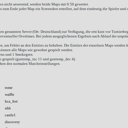
hes nicht anwesend, werden beide Maps mit 0:50 gewertet.
s zum Ende jeder Map ein Screenshot erstellen, auf dem eindeutig die Spieler und 
ben genannten Server (Ort: Deutschland) zur Verfügung, die erst kurz vor Turnierbeg
eventueller Overtimes. Bei jedem ausgeglichenen Ergebnis nach Ablauf der ursprün
ben, um Fehler an den Entities zu beheben. Die Entities der einzelnen Maps werde
 können alle Maps wie gewohnt gespielt werden.
rens und 1 Smokegren.
 gespielt (guntemp_inc 11 und guntemp_dec 4).
echen den normalen Matcheinstellungen.
&
rome
&
waffle
&
hca_fort
&
nhb
&
castle1
&
discovery