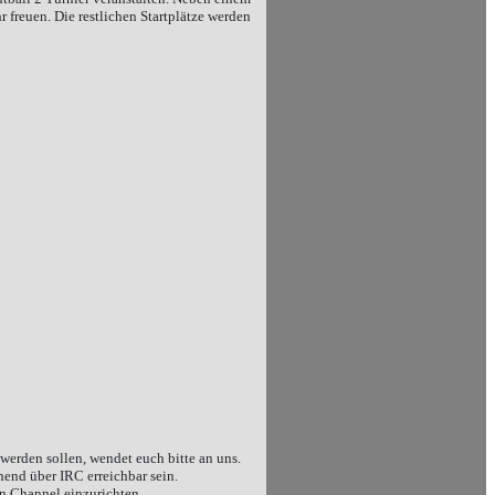
freuen. Die restlichen Startplätze werden
erden sollen, wendet euch bitte an uns.
end über IRC erreichbar sein.
n Channel einzurichten.