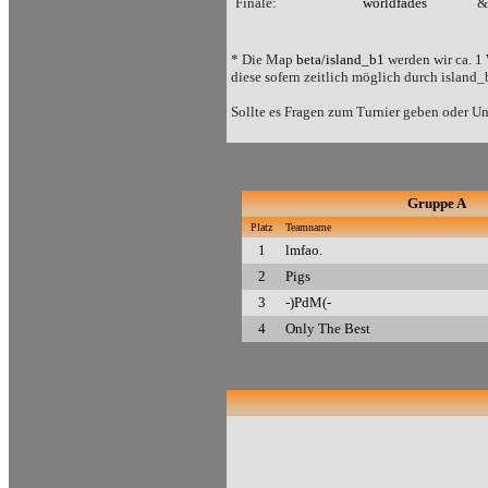
Finale:
worldfades
* Die Map
beta/island_b1
werden wir ca. 1 
diese sofern zeitlich möglich durch island
Sollte es Fragen zum Turnier geben oder Unk
Gruppe A
Platz
Teamname
1
lmfao.
2
Pigs
3
-)PdM(-
4
Only The Best