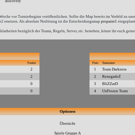
&
discovery
Woche vor Turnierbeginn veröffentlichen. Sollte die Map bereits im Vorfeld zu un
_b2 ersetzen. Als absolute Notlösung ist die Entscheidungsmap
propaint1
eingeplant
larheiten bezüglich der Teams, Regeln, Server, etc. bestehen, könnt ihr euch gern
Punkte
Platz
Teamname
2
1
Team Darkness
2
2
RenegadeZ
0
3
BliZZarD
0
4
UnFrozen Team
Optionen
Übersicht
Spiele Gruppe A