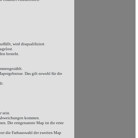
fällt, wird disqualifiziert.
ugelost.
den besteht.
ammengezählt.
pergebnisse. Das gilt sowohl für die
lt:
 sein.
en Abweichungen kommen.
en. Die erstgenannte Map ist die erste
über die Farbauswahl der zweiten Map