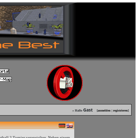
Gast
» Hallo
[
anmelden
|
registrieren
]
tball 2 Turnier veranstalten. Neben einem