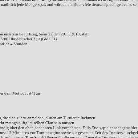
 natürlich jede Menge Spaß und würden uns über viele deutschsprachige Teams sehr 
an unserem Geburtstag, Samstag den 20.11.2010, statt.
15:00 Uhr deutscher Zeit (GMT+1).
chtlich 4 Stunden.
unter dem Motto: Just4Fun
, die sich zuerst anmelden, dürfen am Turnier teilnehmen.
icht zwangsläufig im selben Clan sein müssen.
ändig über den oben genannten Link vornehmen. Falls Ersatzspieler nachgemeldet w
muss 15 Minunten vor Turnierbeginn sowie zur gesamten Zeit des Turniers durchgeh
ch auf unserem TeamSpeak³-Server für die gesamte Dauer des Turniers einen eigene