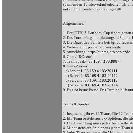
spannenden Turnierverlauf erhoffen wir uns
mit internationalen Teams aufgefüllt.
Allgemeines:
1. Der [OTB] 5. Birthday Cup findet genau 
2. Das Turnier beginnt planungsmäßig um 
3. Die Dauer des Turniers beträgt vorraussi
4. Webseite:
http://cup.otb-server.de
5. Anmeldung:
http://cupreg.otb-server.de
6. Chat / IRC:
#otb
7. TeamSpeak³:
83.169.4.183:9987
8. Game-Server:
a) Server 1:
83.169.4.183:20111
b) Server 2:
83.169.4.183:20112
c) Server 3:
83.169.4.183:20113
d) Server 4:
83.169.4.183:20114
9. Es gibt keine Preise. Das Turnier läuft 
Teams & Spieler:
1. Insgesamt gibt es 12 Teams. Die 12 Teams
2. Ein Team besteht aus 3-5 Spielern, die n
3. Die Anmeldung muss jedes Team selbstst
4. Mindestens ein Spieler aus jedem Team 
5. Jedes Team bekommt die Möglichkeit, si