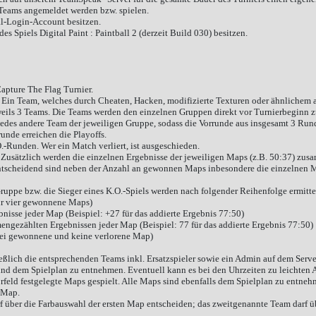
 Teams angemeldet werden bzw. spielen.
al-Login-Account besitzen.
des Spiels Digital Paint : Paintball 2 (derzeit Build 030) besitzen.
apture The Flag Turnier.
. Ein Team, welches durch Cheaten, Hacken, modifizierte Texturen oder ähnlichem auf
eweils 3 Teams. Die Teams werden den einzelnen Gruppen direkt vor Turnierbeginn z
 jedes andere Team der jeweiligen Gruppe, sodass die Vorrunde aus insgesamt 3 Run
unde erreichen die Playoffs.
O.-Runden. Wer ein Match verliert, ist ausgeschieden.
 Zusätzlich werden die einzelnen Ergebnisse der jeweiligen Maps (z.B. 50:37) zus
scheidend sind neben der Anzahl an gewonnen Maps inbesondere die einzelnen Ma
Gruppe bzw. die Sieger eines K.O.-Spiels werden nach folgender Reihenfolge ermitte
ür vier gewonnene Maps)
isse jeder Map (Beispiel: +27 für das addierte Ergebnis 77:50)
gezählten Ergebnissen jeder Map (Beispiel: 77 für das addierte Ergebnis 77:50)
zwei gewonnene und keine verlorene Map)
ßlich die entsprechenden Teams inkl. Ersatzspieler sowie ein Admin auf dem Server
sind dem Spielplan zu entnehmen. Eventuell kann es bei den Uhrzeiten zu leicht
feld festgelegte Maps gespielt. Alle Maps sind ebenfalls dem Spielplan zu entnehm
 Map.
f über die Farbauswahl der ersten Map entscheiden; das zweitgenannte Team darf 