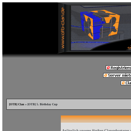
[OTB] Clan
» [OTB] 5. Birthday Cup
Anlässlich unseres fünften Clangeburtages 