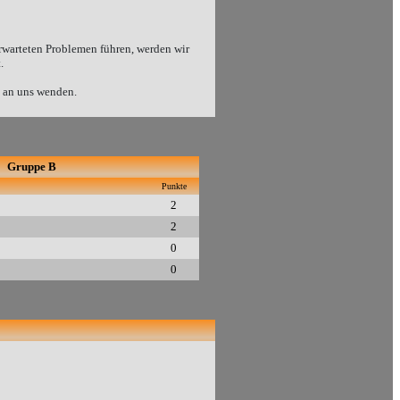
erwarteten Problemen führen, werden wir
.
e an uns wenden.
Gruppe B
Punkte
2
2
0
0