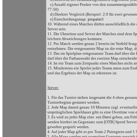
c) Anzahl eigener Punkte von den zusammengezählten 
77:50)
d) Direkter Vergleich (Beispiel: 2:0 für zwei gewon
e) Entscheidungsmap:
propaint1
10. Während eines Matches dürfen ausschließlich die 
Server sein.
11. Die Uhrzeiten und Server der Matches sind dem Sp
leichten Abweichungen kommen.
12. Pro Match werden genau 2 bereits im Vorfeld festg
entnehmen. Die erstgenannte Map ist die erste Map; d
13. Das im Spielplan erstgenannte Team darf über die
darf über die Farbauswahl der zweiten Map entscheide
14. Ist ein Team zum Zeitpunkt eines Matches nicht a
15. Mindestens ein Spieler jedes Teams muss zum Ende 
und das Ergebnis der Map zu erkennen ist.
Server:
1. Für das Turnier stehen insgesamt die 4 oben genannt
Turnierbeginn gestartet werden.
2. Jede Map dauert genau 10 Minuten zzgl. eventuell
ursprünglichen Spieldauer gibt es eine Overtime von 
3. Es wird zu jeder Map eine .ent-Datei geben, um Feh
werden hierbei im Gegensatz zum [OTB] Speed Server 
gewohnt gespielt werden.
4. Auf jeder Map gibt es pro Team 2 Paintgrens und 1
5. Alle Maps werden mit normalem Guntemp gespielt