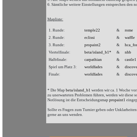
6. Sämtliche weitere Einstellungen entsprechen den 
Mapliste:
1. Runde:
temple22
&
rome
2. Runde:
eclissi
&
waffle
3. Runde:
propaint2
&
hca_for
Viertelfinale:
beta/island_b1*
&
nhb
Halbfinale:
carpathian
&
castle1
Spiel um Platz 3:
worldfades
&
discov
Finale:
worldfades
&
discov
* Die Map
beta/island_b1
werden wir ca. 1 Woche vor 
zu unerwarteten Problemen führen, werden wir diese so
Notlösung ist die Entscheidungsmap
propaint1
eingep
Sollte es Fragen zum Turnier geben oder Unklarheiten 
gerne an uns wenden.