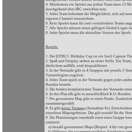
4. Mindestens ein Spieler aus jedem Team muss 15 Mi
durchgehend über IRC erreichbar sein.
5. Jedes Team bekommt die Möglichkeit, sich auf uns
eigenen Channel einzurichten.
6. Kein Spieler kann für zwei verschiedene Teams ang
7. Alle Spieler müssen einen gültigen Global-Login-A
8. Jeder Spieler muss die aktuellste Version des Spiels 
Regeln:
1. Der [OTB] 5. Birthday Cup ist ein 3on3 Capture The
2. Spaß und Fairplay stehen an erster Stelle. Ein Tea
ähnlichem auffällt, wird disqualifiziert.
3. In der Vorrunde gibt es 4 Gruppen mit jeweils 3 T
Turnierbeginn zugelost.
4. Jedes Team spielt in der Vorrunde gegen jedes ande
Runden besteht.
5. Die beiden bestplatzierten Teams der Vorrunde errei
6. In den Playoffs gibt es ausschließlich K.O.-Runden.
7. Pro gewonnene Map gibt es einen Punkt. Zusätzlich
zusammengezählt.
8. Es gibt
keine Tiemaps
(Ausnahme 9e). Entscheidend
einzelnen Mapergebnisse. Das gilt sowohl für die Vorru
9. Die Platzierungen innerhalb einer einer Gruppe bzw
ermittelt:
a) Anzahl gewonnener Maps (Beipiel: 4 für vier ge
b) Differenz der zusammengezählten Ergebnisse jeder