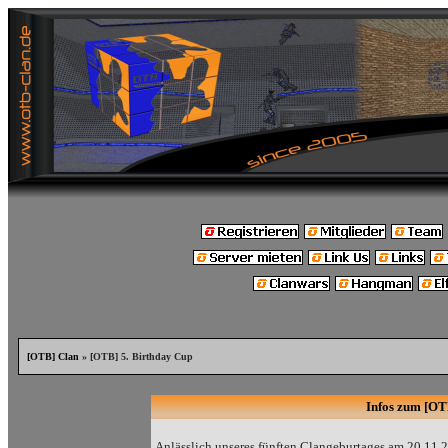
[OTB] Clan
» [OTB] 5. Birthday Cup
Infos zum [OT
Anlässlich unseres fünften Clangeburtages am 20.11.2