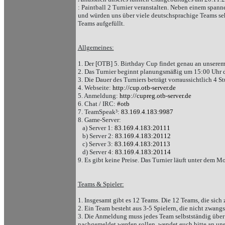
: Paintball 2 Turnier veranstalten. Neben einem span
und würden uns über viele deutschsprachige Teams sehr
Teams aufgefüllt.
Allgemeines:
1. Der [OTB] 5. Birthday Cup findet genau an unserem
2. Das Turnier beginnt planungsmäßig um 15:00 Uhr 
3. Die Dauer des Turniers beträgt vorraussichtlich 4 S
4. Webseite:
http://cup.otb-server.de
5. Anmeldung:
http://cupreg.otb-server.de
6. Chat / IRC:
#otb
7. TeamSpeak³:
83.169.4.183:9987
8. Game-Server:
a) Server 1:
83.169.4.183:20111
b) Server 2:
83.169.4.183:20112
c) Server 3:
83.169.4.183:20113
d) Server 4:
83.169.4.183:20114
9. Es gibt keine Preise. Das Turnier läuft unter dem M
Teams & Spieler:
1. Insgesamt gibt es 12 Teams. Die 12 Teams, die sich
2. Ein Team besteht aus 3-5 Spielern, die nicht zwang
3. Die Anmeldung muss jedes Team selbstständig über
nachgemeldet werden sollen, wendet euch bitte an uns