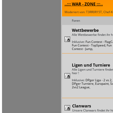
..::: WAR - ZONE :::..
Moderiert von: T3RR0R15T, Chef-Ki
Foren
Wettbewerbe
Alle Wettbewerbe findet ihr hi
Inklusive:
Fun Contest - Flag
Fun Contest - TopSpeed
,
Fun
Contest - Jump
,
Ligen und Turniere
Alle Ligen und Turniere findet
hier !
Inklusive:
DPger Liga - 2 vs 2
,
DPger Turniere
,
Europaint
,
S
2vs2 League
,
Clanwars
Unsere Clanwars findet ihr hi