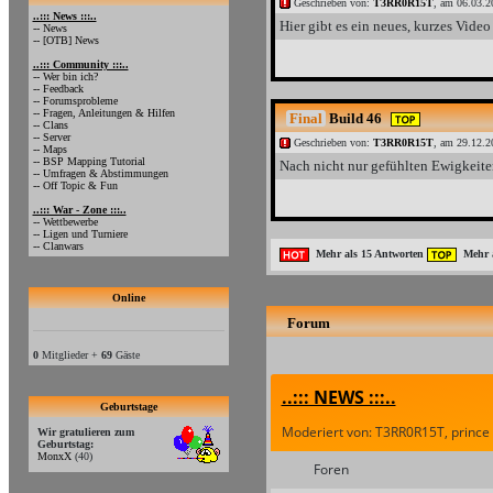
Geschrieben von:
T3RR0R15T
, am 06.03.2
..::: News :::..
Hier gibt es ein neues, kurzes Video 
-- News
-- [OTB] News
..::: Community :::..
-- Wer bin ich?
-- Feedback
-- Forumsprobleme
-- Fragen, Anleitungen & Hilfen
Final
Build 46
-- Clans
-- Server
Geschrieben von:
T3RR0R15T
, am 29.12.2
-- Maps
-- BSP Mapping Tutorial
Nach nicht nur gefühlten Ewigkeiten
-- Umfragen & Abstimmungen
-- Off Topic & Fun
..::: War - Zone :::..
-- Wettbewerbe
-- Ligen und Turniere
-- Clanwars
Mehr als 15 Antworten
Mehr a
Online
Forum
0
Mitglieder +
69
Gäste
..::: NEWS :::..
Geburtstage
Moderiert von: T3RR0R15T, prince
Wir gratulieren zum
Geburtstag:
MonxX
(40)
Foren