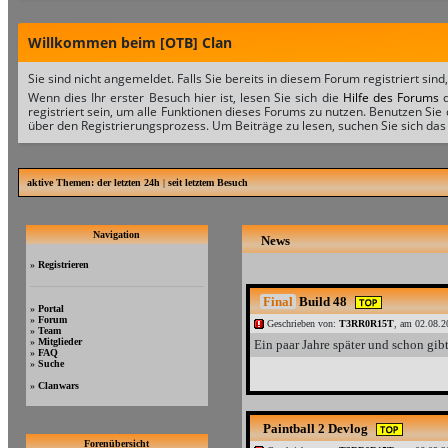
Willkommen beim [OTB] Clan
Sie sind nicht angemeldet. Falls Sie bereits in diesem Forum registriert sind
Wenn dies Ihr erster Besuch hier ist, lesen Sie sich die
Hilfe des Forums
d
registriert sein, um alle Funktionen dieses Forums zu nutzen. Benutzen Sie
über den Registrierungsprozess. Um Beiträge zu lesen, suchen Sie sich das 
aktive Themen:
der letzten 24h
|
seit letztem Besuch
Navigation
News
»
Registrieren
Final
Build 48
»
Portal
»
Forum
Geschrieben von:
T3RR0R15T
, am 02.08.2
»
Team
»
Mitglieder
Ein paar Jahre später und schon gibt
»
FAQ
»
Suche
»
Clanwars
Paintball 2 Devlog
Forenübersicht