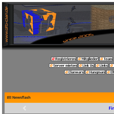
Newsflash
Final: Build 48
Zurück