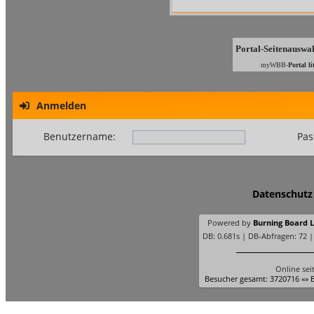
Portal-Seitenauswa
myWBB-
Portal li
Anmelden
Benutzername:
Pas
Datenschutz
Powered by
Burning Board Li
DB: 0.681s | DB-Abfragen: 72 
Online sei
Besucher gesamt: 3720716 «» B