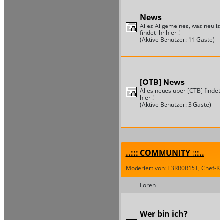
News
Alles Allgemeines, was neu is
findet ihr hier !
(Aktive Benutzer: 11 Gäste)
[OTB] News
Alles neues über [OTB] findet
hier !
(Aktive Benutzer: 3 Gäste)
..::: COMMUNITY :::..
Moderiert von: T3RR0R15T, Chef-Kil
Foren
Wer bin ich?