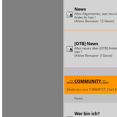
News
Alles Allgemeines, was neu is
findet ihr hier !
(Aktive Benutzer: 12 Gäste)
[OTB] News
Alles neues über [OTB] findet
hier !
(Aktive Benutzer: 3 Gäste)
..::: COMMUNITY :::..
Moderiert von: T3RR0R15T, Chef-Kil
Foren
Wer bin ich?