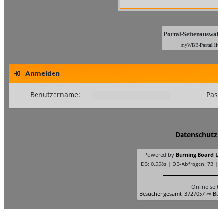
Portal-Seitenauswa
myWBB-
Portal li
Anmelden
Benutzername:
Pas
Datenschutz
Powered by
Burning Board Li
DB: 0.558s | DB-Abfragen: 73 
Online sei
Besucher gesamt: 3727057 «» Be