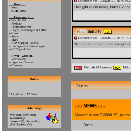
Geschrieben von:
T3RR0R15T
, am 06.03.2
..::: News :::..
Hier gibt es ein neues, kurzes Video 
-- News
-- [OTB] News
..::: Community :::..
-- Wer bin ich?
-- Feedback
-- Forumsprobleme
-- Fragen, Anleitungen & Hilfen
Final
Build 46
-- Clans
-- Server
Geschrieben von:
T3RR0R15T
, am 29.12.2
-- Maps
-- BSP Mapping Tutorial
Nach nicht nur gefühlten Ewigkeiten
-- Umfragen & Abstimmungen
-- Off Topic & Fun
..::: War - Zone :::..
-- Wettbewerbe
-- Ligen und Turniere
-- Clanwars
Mehr als 15 Antworten
Mehr a
Online
Forum
0
Mitglieder +
77
Gäste
..::: NEWS :::..
Geburtstage
Moderiert von: T3RR0R15T, prince
Wir gratulieren zum
Geburtstag:
damger
(32)
,
GermanBoy
Foren
(35)
,
thesheep
(30)