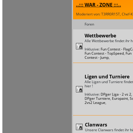
..::: WAR - ZONE :::..
Moderiert von: T3RR0R15T, Chef-Ki
Foren
Wettbewerbe
Alle Wettbewerbe findet ihr hi
Inklusive:
Fun Contest - Flag
Fun Contest - TopSpeed
,
Fun
Contest - Jump
,
Ligen und Turniere
Alle Ligen und Turniere findet
hier !
Inklusive:
DPger Liga - 2 vs 2
,
DPger Turniere
,
Europaint
,
S
2vs2 League
,
Clanwars
Unsere Clanwars findet ihr hi