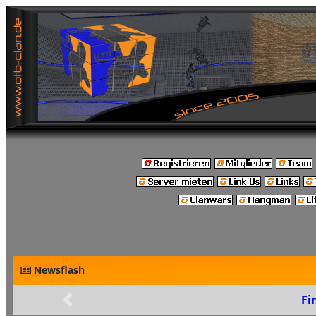
Newsflash
Final: Build 48
Zurück