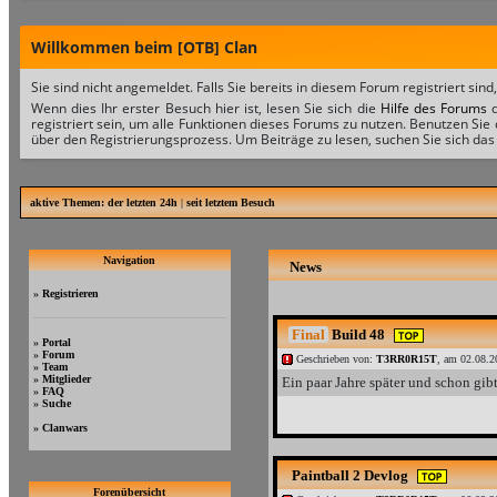
Willkommen beim [OTB] Clan
Sie sind nicht angemeldet. Falls Sie bereits in diesem Forum registriert sind
Wenn dies Ihr erster Besuch hier ist, lesen Sie sich die
Hilfe des Forums
d
registriert sein, um alle Funktionen dieses Forums zu nutzen. Benutzen Sie
über den Registrierungsprozess. Um Beiträge zu lesen, suchen Sie sich das 
aktive Themen:
der letzten 24h
|
seit letztem Besuch
Navigation
News
»
Registrieren
Final
Build 48
»
Portal
»
Forum
Geschrieben von:
T3RR0R15T
, am 02.08.2
»
Team
»
Mitglieder
Ein paar Jahre später und schon gibt
»
FAQ
»
Suche
»
Clanwars
Paintball 2 Devlog
Forenübersicht