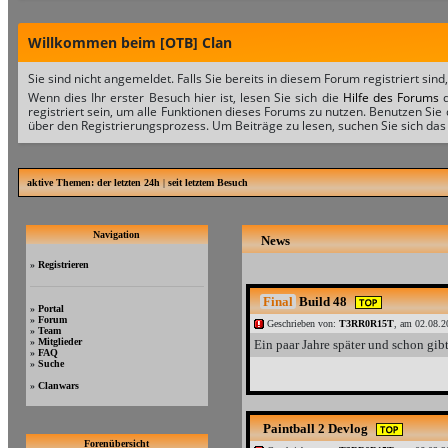
Willkommen beim [OTB] Clan
Sie sind nicht angemeldet. Falls Sie bereits in diesem Forum registriert sind
Wenn dies Ihr erster Besuch hier ist, lesen Sie sich die
Hilfe des Forums
d
registriert sein, um alle Funktionen dieses Forums zu nutzen. Benutzen Sie
über den Registrierungsprozess. Um Beiträge zu lesen, suchen Sie sich das 
aktive Themen:
der letzten 24h
|
seit letztem Besuch
Navigation
News
»
Registrieren
Final
Build 48
»
Portal
»
Forum
Geschrieben von:
T3RR0R15T
, am 02.08.2
»
Team
»
Mitglieder
Ein paar Jahre später und schon gibt
»
FAQ
»
Suche
»
Clanwars
Paintball 2 Devlog
Forenübersicht