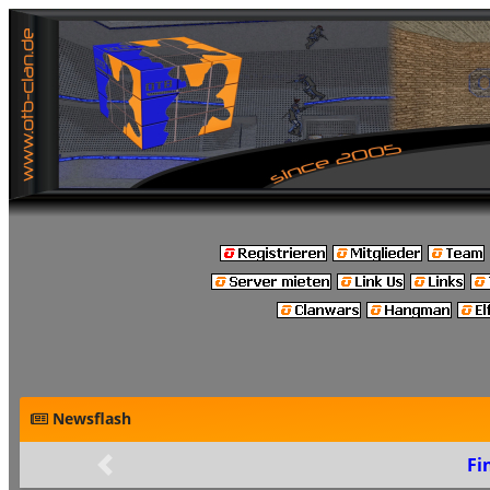
Newsflash
Final: Build 48
Zurück