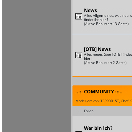
News
Alles Allgemeines, was neu is
findet ihr hier !
(Aktive Benutzer: 13 Gäste)
[OTB] News
Alles neues über [OTB] findet
hier !
(Aktive Benutzer: 2 Gäste)
..::: COMMUNITY :::..
Moderiert von: T3RR0R15T, Chef-Kil
Foren
Wer bin ich?