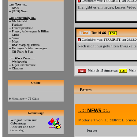
Geschrieben von:
T3RR0R15T
, am 06.03.2
..::: News :::..
Hier gibt es ein neues, kurzes Video 
-- News
-- [OTB] News
..::: Community :::..
-- Wer bin ich?
-- Feedback
-- Forumsprobleme
-- Fragen, Anleitungen & Hilfen
Final
Build 46
-- Clans
-- Server
Geschrieben von:
T3RR0R15T
, am 29.12.2
-- Maps
-- BSP Mapping Tutorial
Nach nicht nur gefühlten Ewigkeiten
-- Umfragen & Abstimmungen
-- Off Topic & Fun
..::: War - Zone :::..
-- Wettbewerbe
-- Ligen und Turniere
-- Clanwars
Mehr als 15 Antworten
Mehr a
Online
Forum
0
Mitglieder +
75
Gäste
..::: NEWS :::..
Geburtstage
Moderiert von: T3RR0R15T, prince
Wir gratulieren zum
Geburtstag:
Heute hat kein User
Foren
Geburtstag!