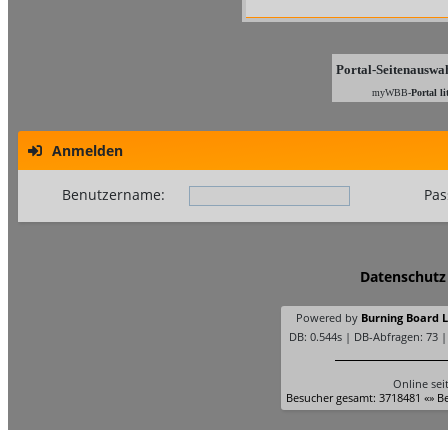
Portal-Seitenauswa
myWBB-
Portal li
Anmelden
Benutzername:
Pas
Datenschutz
Powered by
Burning Board Li
DB: 0.544s | DB-Abfragen: 73 
Online sei
Besucher gesamt: 3718481 «» Be