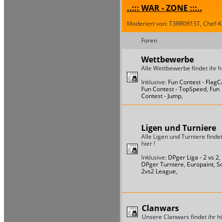
..::: WAR - ZONE :::..
Moderiert von: T3RR0R15T, Chef-Ki
Foren
Wettbewerbe
Alle Wettbewerbe findet ihr hi
Inklusive:
Fun Contest - Flag
Fun Contest - TopSpeed
,
Fun
Contest - Jump
,
Ligen und Turniere
Alle Ligen und Turniere findet
hier !
Inklusive:
DPger Liga - 2 vs 2
,
DPger Turniere
,
Europaint
,
S
2vs2 League
,
Clanwars
Unsere Clanwars findet ihr hi