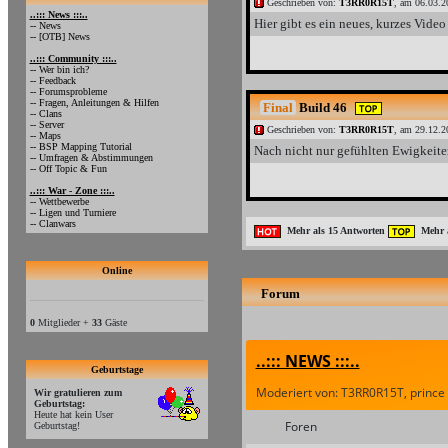
Geschrieben von:
T3RR0R15T
, am 06.03.2
..::: News :::..
Hier gibt es ein neues, kurzes Video 
-- News
-- [OTB] News
..::: Community :::..
-- Wer bin ich?
-- Feedback
-- Forumsprobleme
-- Fragen, Anleitungen & Hilfen
Final
Build 46
-- Clans
-- Server
Geschrieben von:
T3RR0R15T
, am 29.12.2
-- Maps
-- BSP Mapping Tutorial
Nach nicht nur gefühlten Ewigkeiten
-- Umfragen & Abstimmungen
-- Off Topic & Fun
..::: War - Zone :::..
-- Wettbewerbe
-- Ligen und Turniere
-- Clanwars
Mehr als 15 Antworten
Mehr a
Online
Forum
0
Mitglieder +
33
Gäste
..::: NEWS :::..
Geburtstage
Moderiert von: T3RR0R15T, prince
Wir gratulieren zum
Geburtstag:
Heute hat kein User
Foren
Geburtstag!