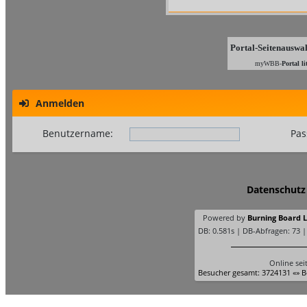
Portal-Seitenauswa
myWBB-
Portal li
Anmelden
Benutzername:
Pas
Datenschutz
Powered by
Burning Board Li
DB: 0.581s | DB-Abfragen: 73 
Online sei
Besucher gesamt: 3724131 «» B