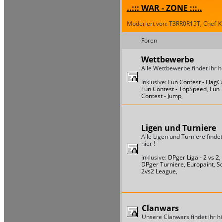
..::: WAR - ZONE :::..
Moderiert von: T3RR0R15T, Chef-Ki
Foren
Wettbewerbe
Alle Wettbewerbe findet ihr hi
Inklusive:
Fun Contest - Flag
Fun Contest - TopSpeed
,
Fun
Contest - Jump
,
Ligen und Turniere
Alle Ligen und Turniere findet
hier !
Inklusive:
DPger Liga - 2 vs 2
,
DPger Turniere
,
Europaint
,
S
2vs2 League
,
Clanwars
Unsere Clanwars findet ihr hi