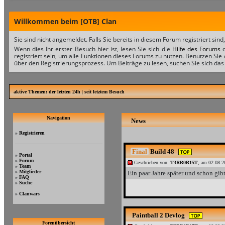
Willkommen beim [OTB] Clan
Sie sind nicht angemeldet. Falls Sie bereits in diesem Forum registriert sind
Wenn dies Ihr erster Besuch hier ist, lesen Sie sich die
Hilfe des Forums
d
registriert sein, um alle Funktionen dieses Forums zu nutzen. Benutzen Sie
über den Registrierungsprozess. Um Beiträge zu lesen, suchen Sie sich das 
aktive Themen:
der letzten 24h
|
seit letztem Besuch
Navigation
News
»
Registrieren
Final
Build 48
»
Portal
»
Forum
Geschrieben von:
T3RR0R15T
, am 02.08.2
»
Team
»
Mitglieder
Ein paar Jahre später und schon gibt
»
FAQ
»
Suche
»
Clanwars
Paintball 2 Devlog
Forenübersicht