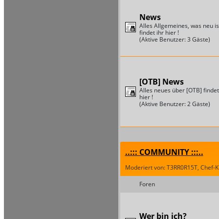
News
Alles Allgemeines, was neu is
findet ihr hier !
(Aktive Benutzer: 3 Gäste)
[OTB] News
Alles neues über [OTB] findet
hier !
(Aktive Benutzer: 2 Gäste)
..::: COMMUNITY :::..
Moderiert von: T3RR0R15T, Chef-Kil
Foren
Wer bin ich?