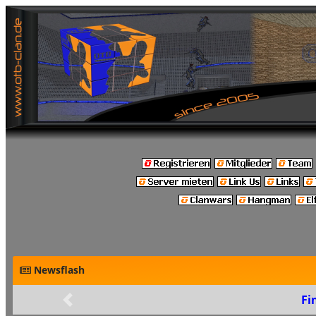
Newsflash
Final: Build 48
Zurück