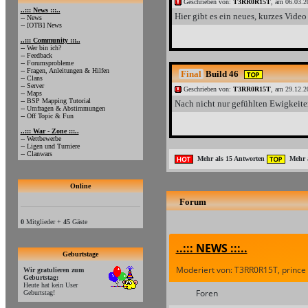
Geschrieben von:
T3RR0R15T
, am 06.03.2
..::: News :::..
Hier gibt es ein neues, kurzes Video 
-- News
-- [OTB] News
..::: Community :::..
-- Wer bin ich?
-- Feedback
-- Forumsprobleme
-- Fragen, Anleitungen & Hilfen
Final
Build 46
-- Clans
-- Server
Geschrieben von:
T3RR0R15T
, am 29.12.2
-- Maps
-- BSP Mapping Tutorial
Nach nicht nur gefühlten Ewigkeiten
-- Umfragen & Abstimmungen
-- Off Topic & Fun
..::: War - Zone :::..
-- Wettbewerbe
-- Ligen und Turniere
-- Clanwars
Mehr als 15 Antworten
Mehr a
Online
Forum
0
Mitglieder +
45
Gäste
..::: NEWS :::..
Geburtstage
Moderiert von: T3RR0R15T, prince
Wir gratulieren zum
Geburtstag:
Heute hat kein User
Foren
Geburtstag!