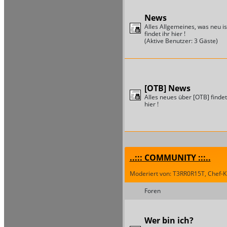
News
Alles Allgemeines, was neu is
findet ihr hier !
(Aktive Benutzer: 3 Gäste)
[OTB] News
Alles neues über [OTB] findet
hier !
..::: COMMUNITY :::..
Moderiert von: T3RR0R15T, Chef-Kil
Foren
Wer bin ich?