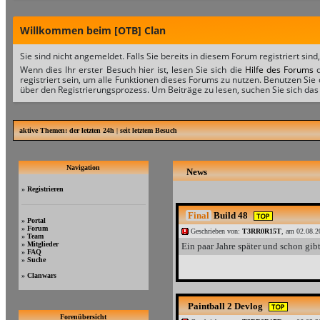
Willkommen beim [OTB] Clan
Sie sind nicht angemeldet. Falls Sie bereits in diesem Forum registriert sind
Wenn dies Ihr erster Besuch hier ist, lesen Sie sich die
Hilfe des Forums
d
registriert sein, um alle Funktionen dieses Forums zu nutzen. Benutzen Sie
über den Registrierungsprozess. Um Beiträge zu lesen, suchen Sie sich das 
aktive Themen:
der letzten 24h
|
seit letztem Besuch
Navigation
News
»
Registrieren
Final
Build 48
»
Portal
»
Forum
Geschrieben von:
T3RR0R15T
, am 02.08.2
»
Team
»
Mitglieder
Ein paar Jahre später und schon gibt
»
FAQ
»
Suche
»
Clanwars
Paintball 2 Devlog
Forenübersicht