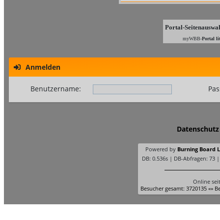
Portal-Seitenauswa
myWBB-
Portal li
Anmelden
Benutzername:
Pas
Datenschutz
Powered by
Burning Board Li
DB: 0.536s | DB-Abfragen: 73 
Online sei
Besucher gesamt: 3720135 «» Be