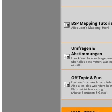
BSP Mapping Tutori
Alles über's Mapping. Hier!
Umfragen &
Abstimmungen
Hier könnt ihr alles fragen u
über alles abstimmen, was e
einfällt !
Off Topic & Fun
Darf natürlich auch nicht fehl
Also alles, das woanders kei
Platz hat ist hier richtig !
(Aktive Benutzer: 8 Gäste)