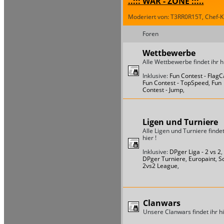
..::: WAR - ZONE :::..
Moderiert von: T3RR0R15T, Chef-Ki
Foren
Wettbewerbe
Alle Wettbewerbe findet ihr hi
Inklusive:
Fun Contest - Flag
Fun Contest - TopSpeed
,
Fun
Contest - Jump
,
Ligen und Turniere
Alle Ligen und Turniere findet
hier !
Inklusive:
DPger Liga - 2 vs 2
,
DPger Turniere
,
Europaint
,
S
2vs2 League
,
Clanwars
Unsere Clanwars findet ihr hi