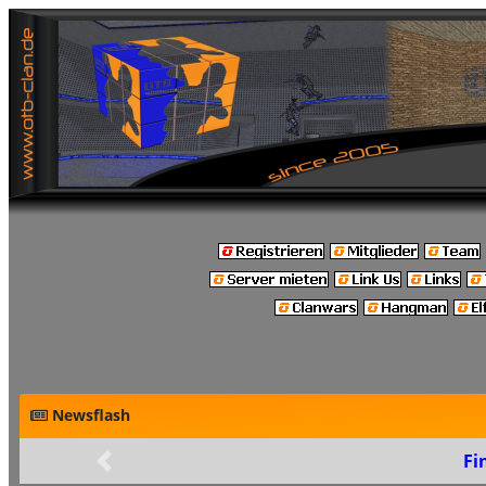
Newsflash
Final: Build 48
Zurück