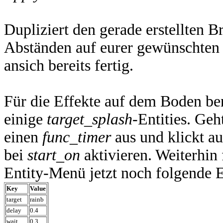
Dupliziert den gerade erstellten B
Abständen auf eurer gewünschten
ansich bereits fertig.
Für die Effekte auf dem Boden ben
einige
target_splash
-Entities. Ge
einen
func_timer
aus und klickt a
bei
start_on
aktivieren. Weiterhin 
Entity-Menü jetzt noch folgende E
Key
Value
target
rainb
delay
0.4
wait
0.3