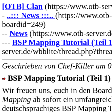
[OTB] Clan
(https://www.otb-ser
-
..::: News :::..
(https://www.otb-
boardid=249)
--
News
(https://www.otb-server.
---
BSP Mapping Tutorial (Teil 1
server.de/wbblite/thread.php?thr
Geschrieben von Chef-Killer am 
BSP Mapping Tutorial (Teil 1)
Wir freuen uns, euch in den Boar
Mapping
ab sofort ein umfangreic
deutschsprachiges BSP Mapping Tu