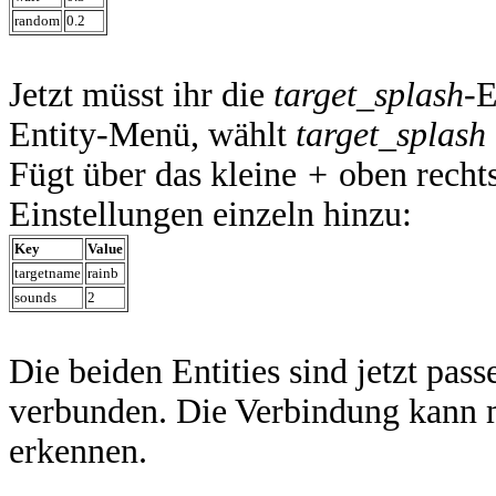
random
0.2
Jetzt müsst ihr die
target_splash
-E
Entity-Menü, wählt
target_splash
Fügt über das kleine
+
oben recht
Einstellungen einzeln hinzu:
Key
Value
targetname
rainb
sounds
2
Die beiden Entities sind jetzt pas
verbunden. Die Verbindung kann m
erkennen.