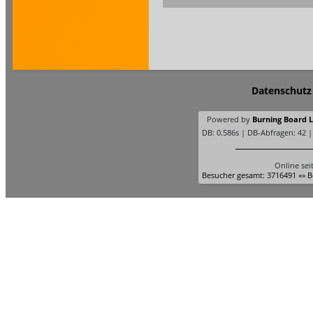
Datenschutz
Powered by
Burning Board Li
DB: 0.586s | DB-Abfragen: 42 
Online sei
Besucher gesamt: 3716491 «» B