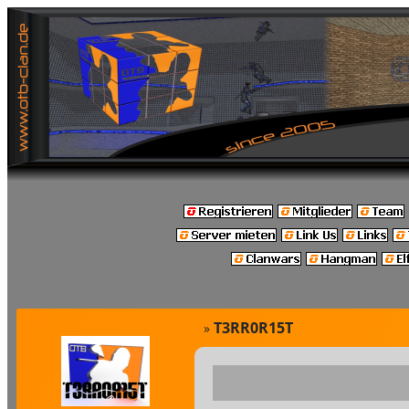
T3RR0R15T
»