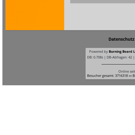
Datenschutz
Powered by
Burning Board Li
DB: 0.708s | DB-Abfragen: 42 
Online sei
Besucher gesamt: 3716318 «» B