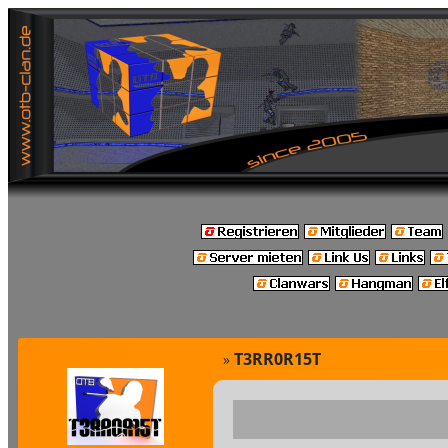
T3RR0R15T
»