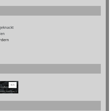
geknackt
den
rdern