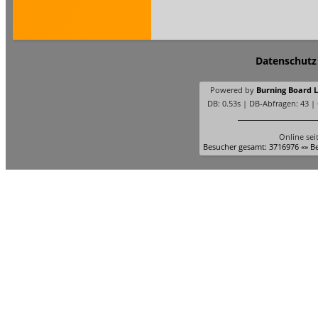
Datenschutz
Powered by
Burning Board Li
DB: 0.53s | DB-Abfragen: 43 |
Online sei
Besucher gesamt: 3716976 «» Be