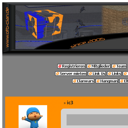
ic3
»