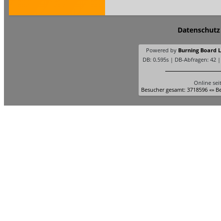
Datenschutz
Powered by
Burning Board Li
DB: 0.595s | DB-Abfragen: 42 
Online sei
Besucher gesamt: 3718596 «» Be