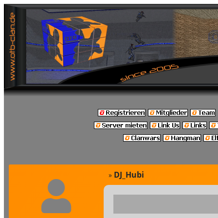
DJ_Hubi
»