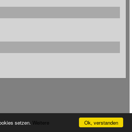
Ok, verstanden
Cookies setzen.
Weitere