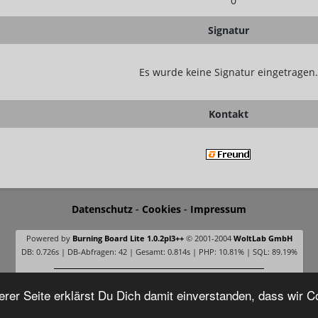
0
Signatur
Es wurde keine Signatur eingetragen.
Kontakt
Datenschutz
-
Cookies
-
Impressum
Powered by
Burning Board Lite 1.0.2pl3++
© 2001-2004
WoltLab GmbH
DB: 0.726s | DB-Abfragen: 42 | Gesamt: 0.814s | PHP: 10.81% | SQL: 89.19%
Online seit 21 Jahren und 34 Tagen
rer Seite erklärst Du Dich damit einverstanden, dass wir 
Besucher gesamt: 3720202 «» Besucher heute: 3104 «» Besucher gestern: 1344