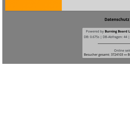
Datenschutz
Powered by
Burning Board Li
DB: 0.675s | DB-Abfragen: 44 
Online sei
Besucher gesamt: 3724103 «» B