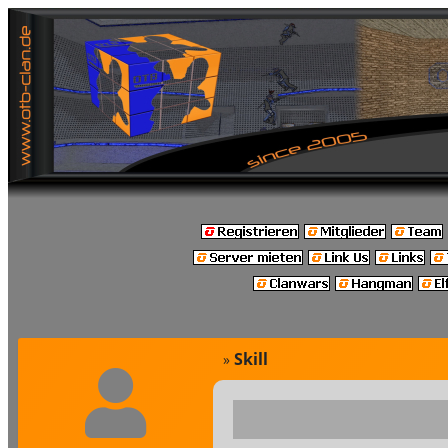
Skill
»