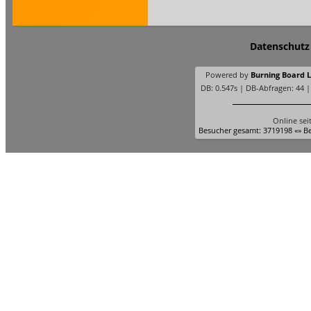
Datenschutz
Powered by
Burning Board Li
DB: 0.547s | DB-Abfragen: 44 
Online sei
Besucher gesamt: 3719198 «» Be