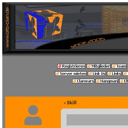
Skill
»