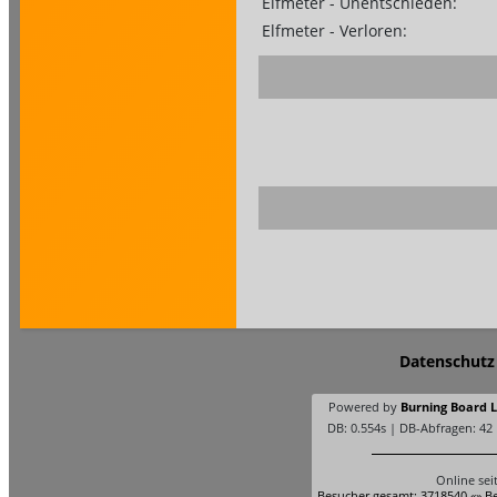
Elfmeter - Unentschieden:
Elfmeter - Verloren:
Datenschutz
Powered by
Burning Board Li
DB: 0.554s | DB-Abfragen: 42
Online sei
Besucher gesamt: 3718540 «» Be