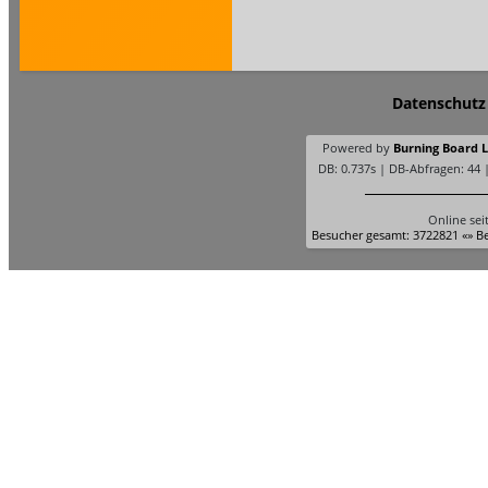
Datenschutz
Powered by
Burning Board Li
DB: 0.737s | DB-Abfragen: 44 
Online sei
Besucher gesamt: 3722821 «» Be