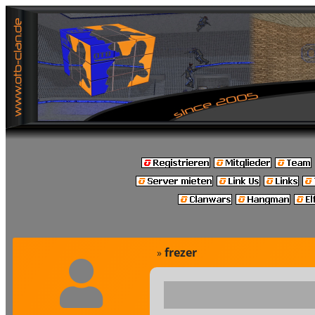
frezer
»