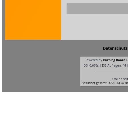
Datenschutz
Powered by
Burning Board Li
DB: 0.676s | DB-Abfragen: 44 
Online sei
Besucher gesamt: 3720161 «» Be