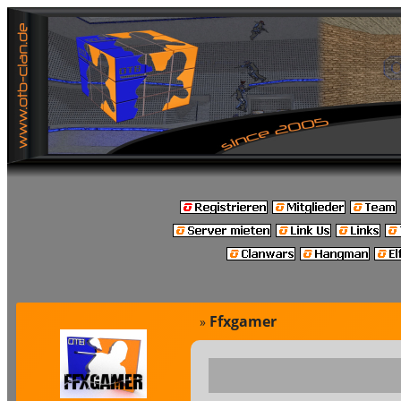
Ffxgamer
»