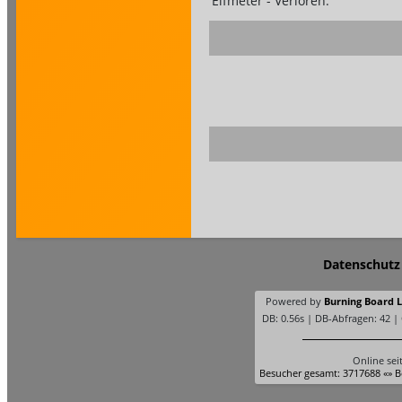
Elfmeter - Verloren:
Datenschutz
Powered by
Burning Board Li
DB: 0.56s | DB-Abfragen: 42 |
Online sei
Besucher gesamt: 3717688 «» B