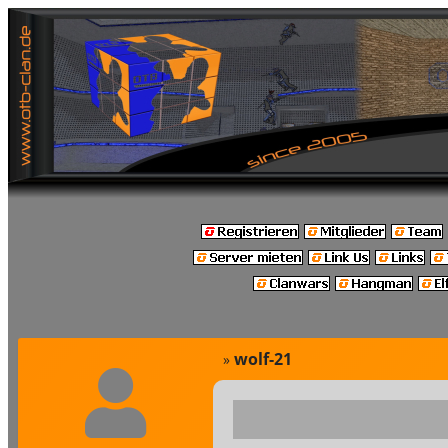
wolf-21
»