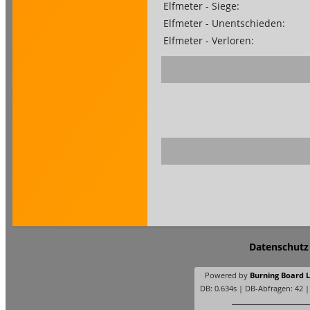
Elfmeter - Siege:
Elfmeter - Unentschieden:
Elfmeter - Verloren:
Datenschutz
Powered by
Burning Board Li
DB: 0.634s | DB-Abfragen: 42 