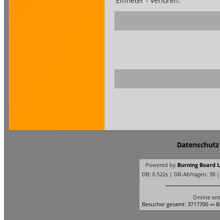
Elfmeter - Verloren:
Datenschutz
Powered by
Burning Board Li
DB: 0.522s | DB-Abfragen: 38 
Online sei
Besucher gesamt: 3717700 «» B