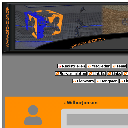
WilburJonson
»