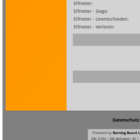
Elfmeter:
Elfmeter - Siege:
Elfmeter - Unentschieden:
Elfmeter - Verloren:
Datenschutz
Powered by
Burning Board Li
DB: 0.59s | DB-Abfragen: 42 |