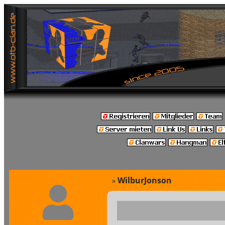
WilburJonson
»