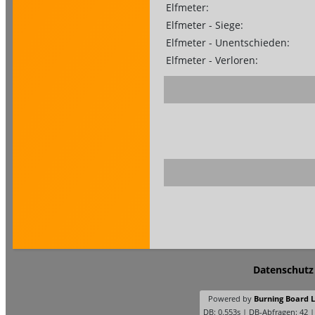
Elfmeter:
Elfmeter - Siege:
Elfmeter - Unentschieden:
Elfmeter - Verloren:
Datenschutz
Powered by
Burning Board Li
DB: 0.553s | DB-Abfragen: 42 